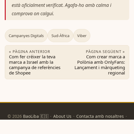
està oficialment verificat. Agafa-ho amb calma i
comprova on calgui.
Campanyes Digitals
Sud-Àfrica
Viber
« PÀGINA ANTERIOR
PÀGINA SEGÜENT »
Com fer créixer la teva
Com crear marca a
marca a Israel amb la
Polònia amb OnlyFans:
campanya de referències
Lançament i màrqueting
de Shopee
regional
© 2026
BaoLiba 🇪🇸
·
About Us
·
Contacta amb nosaltres
·
Política de privacitat
·
Condicions d'ús