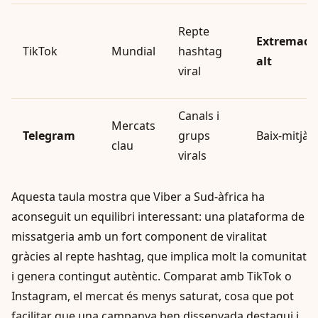
Repte
Extremad
TikTok
Mundial
hashtag
alt
viral
Canals i
Mercats
Telegram
grups
Baix-mitjà
clau
virals
Aquesta taula mostra que Viber a Sud-àfrica ha
aconseguit un equilibri interessant: una plataforma de
missatgeria amb un fort component de viralitat
gràcies al repte hashtag, que implica molt la comunitat
i genera contingut autèntic. Comparat amb TikTok o
Instagram, el mercat és menys saturat, cosa que pot
facilitar que una campanya ben dissenyada destaqui i