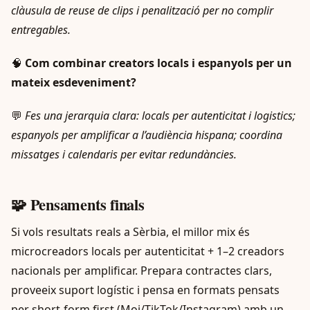
clàusula de reuse de clips i penalització per no complir
entregables.
🧠
Com combinar creators locals i espanyols per un
mateix esdeveniment?
💬
Fes una jerarquia clara: locals per autenticitat i logistics;
espanyols per amplificar a l’audiència hispana; coordina
missatges i calendaris per evitar redundàncies.
🧩 Pensaments finals
Si vols resultats reals a Sèrbia, el millor mix és
microcreadors locals per autenticitat + 1–2 creadors
nacionals per amplificar. Prepara contractes clars,
proveeix suport logístic i pensa en formats pensats
per short-form first (Moj/TikTok/Instagram) amb un