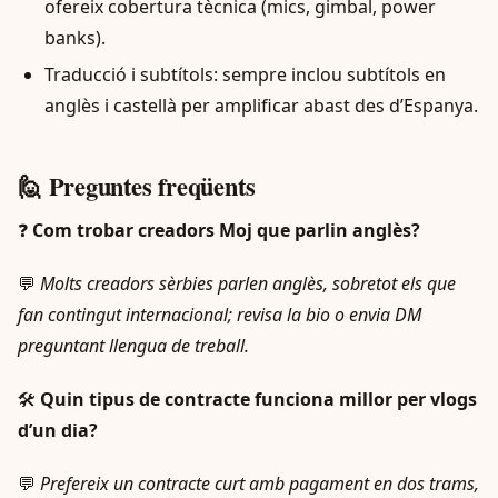
ofereix cobertura tècnica (mics, gimbal, power
banks).
Traducció i subtítols: sempre inclou subtítols en
anglès i castellà per amplificar abast des d’Espanya.
🙋 Preguntes freqüents
❓
Com trobar creadors Moj que parlin anglès?
💬
Molts creadors sèrbies parlen anglès, sobretot els que
fan contingut internacional; revisa la bio o envia DM
preguntant llengua de treball.
🛠️
Quin tipus de contracte funciona millor per vlogs
d’un dia?
💬
Prefereix un contracte curt amb pagament en dos trams,