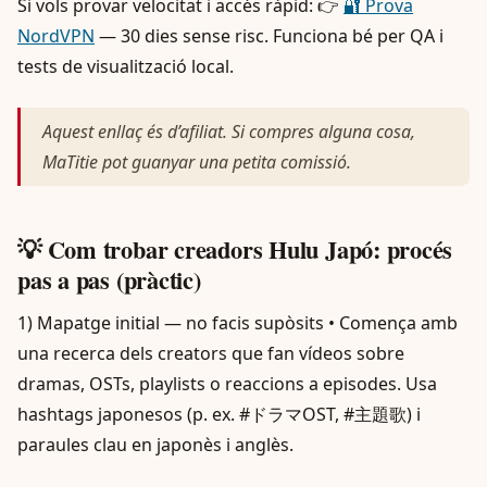
Si vols provar velocitat i accés ràpid: 👉
🔐 Prova
NordVPN
— 30 dies sense risc. Funciona bé per QA i
tests de visualització local.
Aquest enllaç és d’afiliat. Si compres alguna cosa,
MaTitie pot guanyar una petita comissió.
💡 Com trobar creadors Hulu Japó: procés
pas a pas (pràctic)
1) Mapatge initial — no facis supòsits • Comença amb
una recerca dels creators que fan vídeos sobre
dramas, OSTs, playlists o reaccions a episodes. Usa
hashtags japonesos (p. ex. #ドラマOST, #主題歌) i
paraules clau en japonès i anglès.