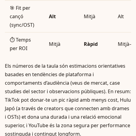
🎯 Fit per
cançó
Alt
Mitjà
Alt
(sync/OST)
⏱️ Temps
Mitjà
Ràpid
Mitjà–L
per ROI
Els números de la taula són estimacions orientatives
basades en tendències de plataforma i
comportaments d’audiència (veus de mercat, case
studies del sector i observacions públiques). En resum:
TikTok pot donar-te un pic ràpid amb menys cost, Hulu
Japó (a través de creators que connecten amb drames
i OSTs) et dona una durada i una relació emocional
superior, i YouTube és la zona segura per performance
sostinguda i contingut longform.