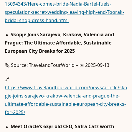
15094343/Here-comes-bride-Nadia-Bartel-fuels-
speculation-secret-wedding-leaving-high-end-Toorak-
bridal-shop-dress-hand.html
🔸
Skopje Joins Sarajevo, Krakow, Valencia and
Prague: The Ultimate Affordable, Sustainable
European City Breaks for 2025
🗞️ Source: TravelandTourWorld – 📅 2025-09-13
🔗
https://www.travelandtourworld.com/news/article/sko
pje-joins-sarajevo-krakow-valencia-and-prague-the-
ultimate-affordable-sustainable-european-city-breaks-
for-2025/
🔸
Meet Oracle’s 63yr old CEO, Safra Catz worth