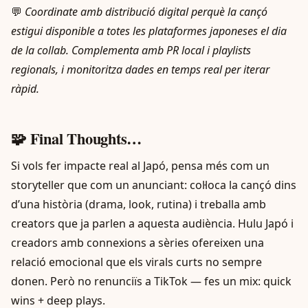
💬
Coordinate amb distribució digital perquè la cançó
estigui disponible a totes les plataformes japoneses el dia
de la collab. Complementa amb PR local i playlists
regionals, i monitoritza dades en temps real per iterar
ràpid.
🧩 Final Thoughts…
Si vols fer impacte real al Japó, pensa més com un
storyteller que com un anunciant: col·loca la cançó dins
d’una història (drama, look, rutina) i treballa amb
creators que ja parlen a aquesta audiència. Hulu Japó i
creadors amb connexions a sèries ofereixen una
relació emocional que els virals curts no sempre
donen. Però no renunciïs a TikTok — fes un mix: quick
wins + deep plays.