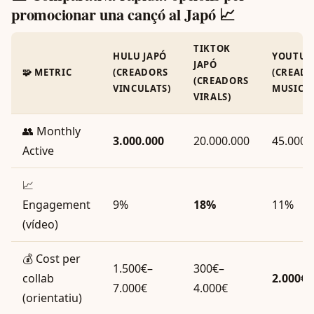
promocionar una cançó al Japó 📈
TIKTOK
HULU JAPÓ
YOUTUB
JAPÓ
🧩 METRIC
(CREADORS
(CREAD
(CREADORS
VINCULATS)
MUSIC/
VIRALS)
👥 Monthly
3.000.000
20.000.000
45.000.
Active
📈
Engagement
9%
18%
11%
(vídeo)
💰 Cost per
1.500€–
300€–
collab
2.000€–
7.000€
4.000€
(orientatiu)