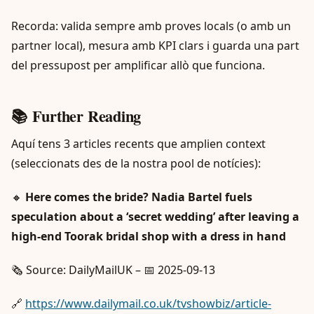
Recorda: valida sempre amb proves locals (o amb un
partner local), mesura amb KPI clars i guarda una part
del pressupost per amplificar allò que funciona.
📚 Further Reading
Aquí tens 3 articles recents que amplien context
(seleccionats des de la nostra pool de notícies):
🔸
Here comes the bride? Nadia Bartel fuels
speculation about a ‘secret wedding’ after leaving a
high-end Toorak bridal shop with a dress in hand
🗞️ Source: DailyMailUK – 📅 2025-09-13
🔗
https://www.dailymail.co.uk/tvshowbiz/article-