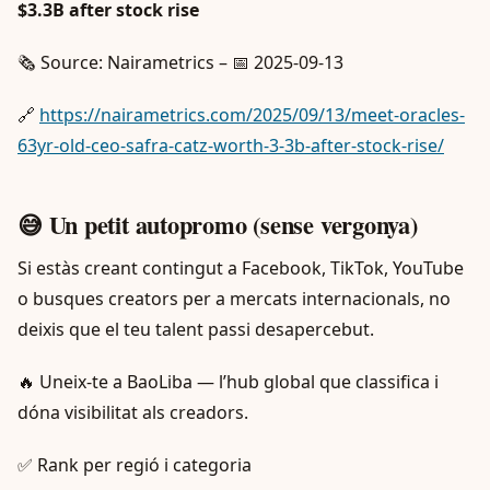
$3.3B after stock rise
🗞️ Source: Nairametrics – 📅 2025-09-13
🔗
https://nairametrics.com/2025/09/13/meet-oracles-
63yr-old-ceo-safra-catz-worth-3-3b-after-stock-rise/
😅 Un petit autopromo (sense vergonya)
Si estàs creant contingut a Facebook, TikTok, YouTube
o busques creators per a mercats internacionals, no
deixis que el teu talent passi desapercebut.
🔥 Uneix-te a BaoLiba — l’hub global que classifica i
dóna visibilitat als creadors.
✅ Rank per regió i categoria