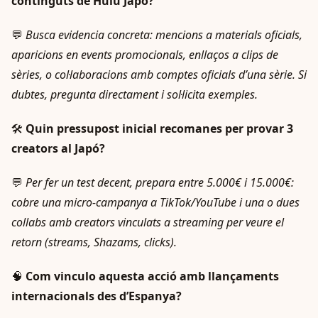
continguts de Hulu Japó?
💬
Busca evidencia concreta: mencions a materials oficials,
aparicions en events promocionals, enllaços a clips de
sèries, o col·laboracions amb comptes oficials d’una sèrie. Si
dubtes, pregunta directament i sol·licita exemples.
🛠️
Quin pressupost inicial recomanes per provar 3
creators al Japó?
💬
Per fer un test decent, prepara entre 5.000€ i 15.000€:
cobre una micro-campanya a TikTok/YouTube i una o dues
collabs amb creators vinculats a streaming per veure el
retorn (streams, Shazams, clicks).
🧠
Com vinculo aquesta acció amb llançaments
internacionals des d’Espanya?