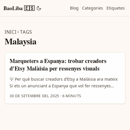
BaoLiba 🇪🇸
Blog
Categories
Etiquetes
INICI
TAGS
Malaysia
Marqueters a Espanya: trobar creadors
d'Etsy Malàisia per ressenyes visuals
💡 Per què buscar creadors d’Etsy a Malàisia ara mateix
Si ets un anunciant a Espanya que vol fer ressenyes
visuals autèntiques (vídeos unboxings, demos estil life-
30 DE SETEMBRE DEL 2025
·
6 MINUTS
use, fotos d’estil), Malàisia és una pista interessant: el
comprador malasià adopta ràpid els assistents d’IA i
compra des de feeds socials amb facilitat — segons
l’Adyen Retail Report 2025 hi ha una penetració elevada
d’eines d’IA en el procés de compra (58% d’usuaris