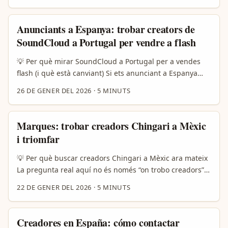
conversions. A Espanya, comunitats locals (turisme,
gaming, crypto, moda) utilitzen Telegram per escapar
Anunciants a Espanya: trobar creators de
de l’algorítmica d’Instagram i per tenir audiències més
SoundCloud a Portugal per vendre a flash
compromeses. Però hi ha doble fil: l’atractiu d’un públic
directe i la necessitat de fer-ho bé (compliment legal,
💡 Per què mirar SoundCloud a Portugal per a vendes
moderació i transparència). A continuació tens una guia
flash (i què està canviant) Si ets anunciant a Espanya
pràctica, amb criteris, canals d’on extreure candidats i
que vol créixer ràpid amb vendes flash, segur que has
26 DE GENER DEL 2026
·
5 MINUTS
un procés d’auditoria per llançar sorteigs (giveaways)
pensat en TikTok i Instagram. Però hi ha una jugada
efectius sense cremar pressupost ni reputació. ...
menys óbvia que funciona molt bé per nínxols:
SoundCloud a Portugal. Aquesta plataforma té creators
Marques: trobar creadors Chingari a Mèxic
amb audiències hiperlocalitzades, comunitats fidels i
i triomfar
formats d’àudio que es comparteixen fàcilment a altres
apps —perfecte per generar “hype” sonor abans d’un
💡 Per què buscar creadors Chingari a Mèxic ara mateix
drop. ...
La pregunta real aquí no és només “on trobo creadors”,
sinó “com faig perquè el meu hotel, platja o experiència
22 DE GENER DEL 2026
·
5 MINUTS
aparegui en el feed de la gent que planeja viatjar”. En
2026 el panorama de promoció turística és clar: els
vídeos curts i les històries visuals decideixen amb qui es
Creadores en España: cómo contactar