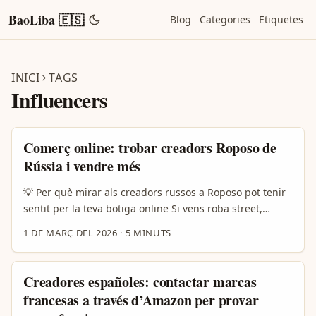
BaoLiba 🇪🇸
Blog
Categories
Etiquetes
INICI
TAGS
Influencers
Comerç online: trobar creadors Roposo de
Rússia i vendre més
💡 Per què mirar als creadors russos a Roposo pot tenir
sentit per la teva botiga online Si vens roba street,
maquillatge amb estil europeu-oriental, accessoris tech
1 DE MARÇ DEL 2026
·
5 MINUTS
o productes de bellesa amb un angle narratiu fort,
buscar creadors russos a Roposo pot obrir-te audiències
noves i altament implicades. Roposo, tot i ser més
Creadores españoles: contactar marcas
conegut a l’Índia, és usat per comunitats russoparlants
francesas a través d’Amazon per provar
que busquen formats curts i recomanacions