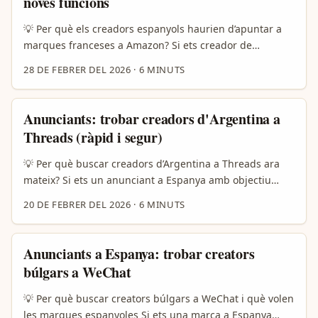
noves funcions
autèntiques. Això vol dir audiències que responen bé a
demostracions de producte i ressenyes detallades —
💡 Per què els creadors espanyols haurien d’apuntar a
exactament el que cal per augmentar conversiones. ...
marques franceses a Amazon? Si ets creador de
contingut de gaming a Espanya i vols provar noves
28 DE FEBRER DEL 2026
·
6 MINUTS
funcions de jocs o hardware, atacar marques franceses
a Amazon.fr és una jugada intel·ligent: moltes marques
locals llisten a Amazon per escalar vendes a França i a la
Anunciants: trobar creadors d'Argentina a
UE, i sovint hi ha ddlc (stocks, edicions locals,
Threads (ràpid i segur)
integracions regionals) que mai arriben primer a
Amazon.es. A més, marques com LEGO han estat al
💡 Per què buscar creadors d’Argentina a Threads ara
centre d’ofertes i llançaments específics a Amazon
mateix? Si ets un anunciant a Espanya amb objectiu
(vegeu cobertura de Le Figaro), cosa que obre
llatinoamericà —o vols provar campanyes culturals amb
20 DE FEBRER DEL 2026
·
6 MINUTS
oportunitats per reviews regionals. ...
to local—, Argentina és un mercat clau: creatiu, amb
cultura pop molt exportable i una audiència molt activa
en xarxes. Threads està convertint contingut curt i
Anunciants a Espanya: trobar creators
conversacional en una font ràpida de tendències: veus,
búlgars a WeChat
memes i microcomunitats que reaccionen en hores. Això
vol dir oportunitats per marques que busquen
💡 Per què buscar creators búlgars a WeChat i què volen
autenticitat i contingut viral amb cost relativament baix.
les marques espanyoles Si ets una marca a Espanya