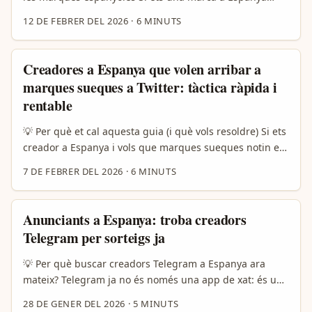
...
intentant amplificar la teva presència a mercats
12 DE FEBRER DEL 2026
·
6 MINUTS
d’Europa de l’Est, col·laborar amb creators búlgars a
WeChat és un tàndem poc explotat però amb molt
potencial. Molts anunciants pensa ràpidament en TikTok
Creadores a Espanya que volen arribar a
o Instagram, però WeChat és una plataforma amb
marques sueques a Twitter: tàctica ràpida i
ecosistema propi on molts creadors professionals (i
rentable
micro-creators) publiquen contingut de comunitat, xats
de fans i moments més íntims —just el terreny perfecte
💡 Per què et cal aquesta guia (i què vols resoldre) Si ets
per a contingut “behind‑the‑scenes” (BTS) autèntic i que
creador a Espanya i vols que marques sueques notin el
crea connexió. ...
teu treball a Twitter per destacar “must-have items” (ja
7 DE FEBRER DEL 2026
·
6 MINUTS
sigui roba, joguines, o fins i tot licors o dolços), tens dos
reptes clau: diferenciar-te entre milers de DMs i crear
una narrativa que connecti amb la cultura sueca. Les
Anunciants a Espanya: troba creadors
marques de Suècia sovint venen autenticitat,
Telegram per sorteigs ja
minimalisme i clean labels; per exemple, l’exemple de
Sukarco mostra com productes locals (com dolços suecs)
💡 Per què buscar creadors Telegram a Espanya ara
es fan virals gràcies a vídeos pick-and-mix, reaccions a
mateix? Telegram ja no és només una app de xat: és un
sabors intensos i storytelling d’origen. ...
ecosistema on hi ha canals temàtics, grups molt actius i
28 DE GENER DEL 2026
·
5 MINUTS
creadors nadius que generen converses reals i