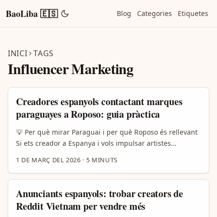
BaoLiba 🇪🇸
Blog
Categories
Etiquetes
INICI
TAGS
Influencer Marketing
Creadores espanyols contactant marques
paraguayes a Roposo: guia pràctica
💡 Per què mirar Paraguai i per què Roposo és rellevant
Si ets creador a Espanya i vols impulsar artistes
emergents amb marques llatinoamericanes, Paraguai és
1 DE MARÇ DEL 2026
·
5 MINUTS
un mercat petit però molt lúcid: comunitats molt actives
en xarxes i una cultura que valora l’autenticitat. Roposo
— tot i ser originari d’Índia— està fent passos d’expansió
Anunciants espanyols: trobar creators de
social i, al Sud d’Amèrica, molts comerciants i micro-
Reddit Vietnam per vendre més
marques busquen canals alternatius per promocionar