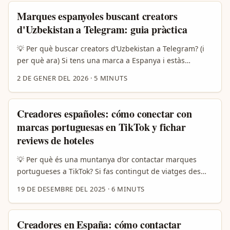
cobertura mediàtica). ...
creator commerce i programes de formació (vegeu el
Marques espanyoles buscant creators
model del Snap Star Incubator amb Nykaa). Això vol dir
d'Uzbekistan a Telegram: guia pràctica
més creators emergents, més eines AR i opcions
publicitàries nadiues que faciliten proves de producte
💡 Per què buscar creators d’Uzbekistan a Telegram? (i
breus i mesurables. ...
per què ara) Si tens una marca a Espanya i estàs
pensant en llançar una línia de producte que pugui
2 DE GENER DEL 2026
·
5 MINUTS
funcionar en mercats eurasiàtics, Telegram no és una
plataforma exòtica: és el hub principal de comunitats,
canals i creadors regionals al món post-2020. A països
Creadores españoles: cómo conectar con
com Uzbekistan, molts creators han migrat a Telegram
marcas portuguesas en TikTok y fichar
per la seva combinació d’audiència fidel, opcions de
reviews de hoteles
monetització directa i eines nadiues per a
venda/recomanacions. ...
💡 Per què és una muntanya d’or contactar marques
portugueses a TikTok? Si fas contingut de viatges des
d’Espanya i vols revisar hotels a Portugal amb un deal
19 DE DESEMBRE DEL 2025
·
6 MINUTS
patrocinat, la pregunta real no és “com enviar un DM”,
sinó “com demostrar que ets la millor aposta per
convertir vistes en reserves”. Les marques turístiques
Creadores en España: cómo contactar