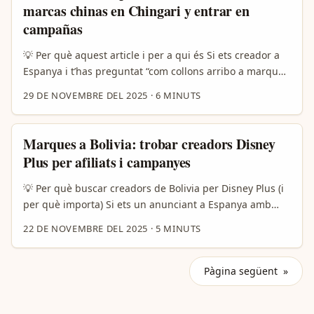
portugueses busquen autenticitat, ROI i créixer entre
marcas chinas en Chingari y entrar en
joves que actuen ràpid: això ho confirma l’ús
campañas
d’influencers en promocions de destinacions, on la
confiança del públic és la clau (veure el cas de Discover
💡 Per què aquest article i per a qui és Si ets creador a
Puerto Rico en estratègies d’influencers). ...
Espanya i t’has preguntat “com collons arribo a marques
xineses a Chingari perquè em triïn per una campanya?”,
29 DE NOVEMBRE DEL 2025
·
6 MINUTS
estàs al lloc correcte. No parlo de trucs màgics ni de
comprar followers; parlo d’una combinació pràctica de
posicionament a la plataforma, outreach directe i
Marques a Bolivia: trobar creadors Disney
intel·ligència cultural que funciona avui (novembre
Plus per afiliats i campanyes
2025). ...
💡 Per què buscar creadors de Bolivia per Disney Plus (i
per què importa) Si ets un anunciant a Espanya amb
objectiu d’afiliació per Disney Plus, potser tens en ment
22 DE NOVEMBRE DEL 2025
·
5 MINUTS
audiències llatinoamericanes o vols provar mercats on el
cost per adquisició baixa i la fidelització pot ser alta.
Bolivia té una comunitat de creadors emergent a TikTok i
Pàgina següent »
Instagram que consumeix i parla de plataformes OTT —i
això obre oportunitats per campanyes hiperlocalitzades