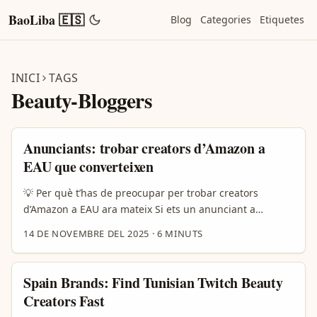
BaoLiba 🇪🇸
Blog
Categories
Etiquetes
INICI
TAGS
Beauty-Bloggers
Anunciants: trobar creators d’Amazon a
EAU que converteixen
💡 Per què t’has de preocupar per trobar creators
d’Amazon a EAU ara mateix Si ets un anunciant a
Espanya que vol vendre a consumidors dels Emirats
14 DE NOVEMBRE DEL 2025
·
6 MINUTS
Àrabs Units (EAU), la història no és només “trobar
influenciador amb molts seguidors”. Als EAU hi ha una
barreja de públic molt digitalitzat, alt poder adquisitiu i
Spain Brands: Find Tunisian Twitch Beauty
una mentalitat de compra ràpida —i això vol dir que un
Creators Fast
creador local pot moure inventari realment ràpid si sap