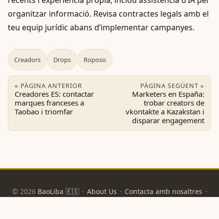
organitzar informació. Revisa contractes legals amb el
teu equip jurídic abans d’implementar campanyes.
Creadors
Drops
Roposo
« PÀGINA ANTERIOR
PÀGINA SEGÜENT »
Creadores ES: contactar
Marketers en España:
marques franceses a
trobar creators de
Taobao i triomfar
vkontakte a Kazakstan i
disparar engagement
© 2026
BaoLiba 🇪🇸
·
About Us
·
Contacta amb nosaltres
·
Política de privacitat
·
Condicions d'ús