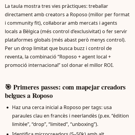
La taula mostra tres vies pràctiques: treballar
directament amb creators a Roposo (millor per format
i community fit), col·laborar amb mercats i agents
locals a Bèlgica (més control d’exclusivitat) o fer servir
plataformes globals (més abast però menys control).
Per un drop limitat que busca buzz i control de
reventa, la combinació “Roposo + agent local +
promoció internacional” sol donar el millor ROI.
🎯 Primeres passes: com mapejar creadors
belgues a Roposo
Haz una cerca inicial a Roposo per tags: usa
paraules clau en francès i neerlandès (p.ex. “édition
limitée”, “drop”, “limited”, “unboxing”).
Identifica microcreadors (5–50k) amb alt