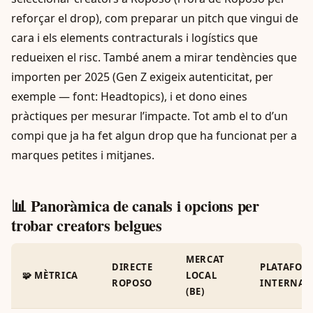
reforçar el drop), com preparar un pitch que vingui de
cara i els elements contracturals i logístics que
redueixen el risc. També anem a mirar tendències que
importen per 2025 (Gen Z exigeix autenticitat, per
exemple — font: Headtopics), i et dono eines
pràctiques per mesurar l’impacte. Tot amb el to d’un
compi que ja ha fet algun drop que ha funcionat per a
marques petites i mitjanes.
📊 Panoràmica de canals i opcions per
trobar creators belgues
MERCAT
DIRECTE
PLATAFOR
🧩 MÈTRICA
LOCAL
ROPOSO
INTERNAC
(BE)