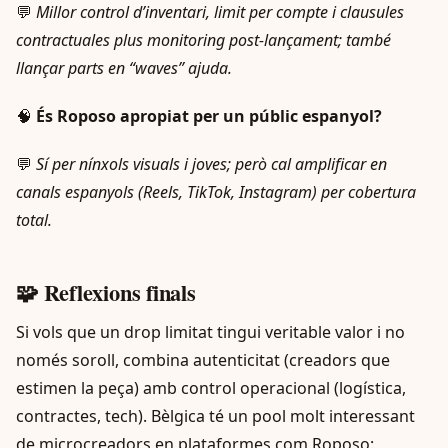
💬
Millor control d’inventari, limit per compte i clausules
contractuales plus monitoring post-lançament; també
llançar parts en “waves” ajuda.
🧠
És Roposo apropiat per un públic espanyol?
💬
Sí per nínxols visuals i joves; però cal amplificar en
canals espanyols (Reels, TikTok, Instagram) per cobertura
total.
🧩 Reflexions finals
Si vols que un drop limitat tingui veritable valor i no
només soroll, combina autenticitat (creadors que
estimen la peça) amb control operacional (logística,
contractes, tech). Bèlgica té un pool molt interessant
de microcreadors en plataformes com Roposo: