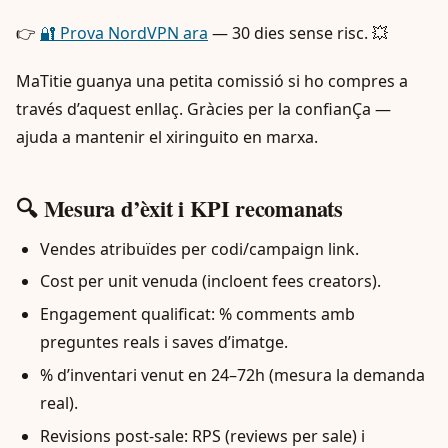
👉
🔐 Prova NordVPN ara
— 30 dies sense risc. 💥
MaTitie guanya una petita comissió si ho compres a
través d’aquest enllaç. Gràcies per la confianÇa —
ajuda a mantenir el xiringuito en marxa.
🔍 Mesura d’èxit i KPI recomanats
Vendes atribuïdes per codi/campaign link.
Cost per unit venuda (incloent fees creators).
Engagement qualificat: % comments amb
preguntes reals i saves d’imatge.
% d’inventari venut en 24–72h (mesura la demanda
real).
Revisions post-sale: RPS (reviews per sale) i