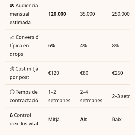
👥 Audiencia
mensual
120.000
35.000
250.000
estimada
📈 Conversió
típica en
6%
4%
8%
drops
💰 Cost mitjà
€120
€80
€250
por post
⏱️ Temps de
1–2
2–4
2–3 setm
contractació
setmanes
setmanes
🔒 Control
Mitjà
Alt
Baix
d’exclusivitat