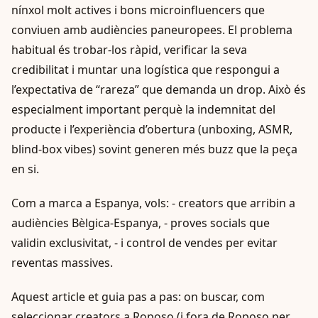
nínxol molt actives i bons microinfluencers que
conviuen amb audiències paneuropees. El problema
habitual és trobar-los ràpid, verificar la seva
credibilitat i muntar una logística que respongui a
l’expectativa de “rareza” que demanda un drop. Això és
especialment important perquè la indemnitat del
producte i l’experiència d’obertura (unboxing, ASMR,
blind-box vibes) sovint generen més buzz que la peça
en si.
Com a marca a Espanya, vols: - creators que arribin a
audiències Bèlgica‑Espanya, - proves socials que
validin exclusivitat, - i control de vendes per evitar
reventas massives.
Aquest article et guia pas a pas: on buscar, com
seleccionar creators a Roposo (i fora de Roposo per