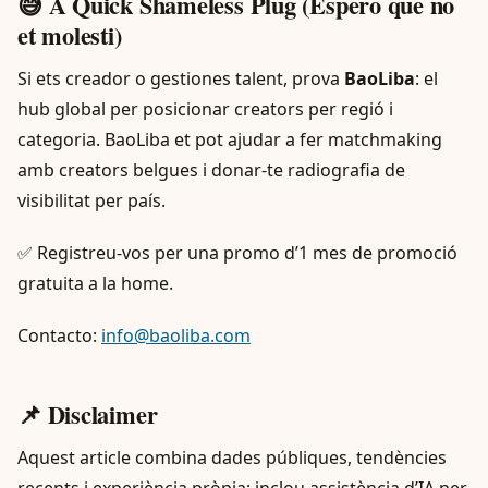
😅 A Quick Shameless Plug (Espero que no
et molesti)
Si ets creador o gestiones talent, prova
BaoLiba
: el
hub global per posicionar creators per regió i
categoria. BaoLiba et pot ajudar a fer matchmaking
amb creators belgues i donar-te radiografia de
visibilitat per país.
✅ Registreu-vos per una promo d’1 mes de promoció
gratuita a la home.
Contacto:
info@baoliba.com
📌 Disclaimer
Aquest article combina dades públiques, tendències
recents i experiència pròpia; inclou assistència d’IA per