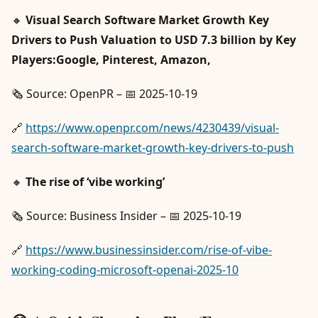
🔸
Visual Search Software Market Growth Key
Drivers to Push Valuation to USD 7.3 billion by Key
Players:Google, Pinterest, Amazon,
🗞️ Source: OpenPR – 📅 2025-10-19
🔗
https://www.openpr.com/news/4230439/visual-
search-software-market-growth-key-drivers-to-push
🔸
The rise of ‘vibe working’
🗞️ Source: Business Insider – 📅 2025-10-19
🔗
https://www.businessinsider.com/rise-of-vibe-
working-coding-microsoft-openai-2025-10