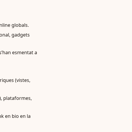
line globals.
onal, gadgets
s’han esmentat a
iques (vistes,
), plataformes,
k en bio en la