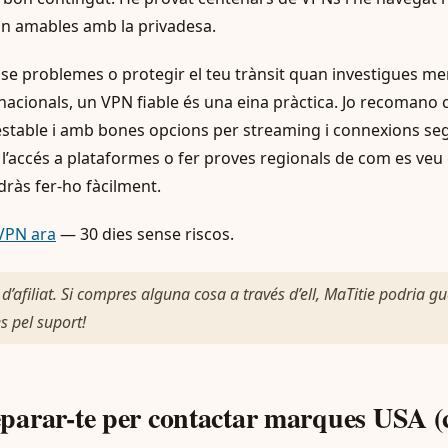
n amables amb la privadesa.
nse problemes o protegir el teu trànsit quan investigues mer
nacionals, un VPN fiable és una eina pràctica. Jo recomano
 estable i amb bones opcions per streaming i connexions seg
l’accés a plataformes o fer proves regionals de com es veu 
às fer-ho fàcilment.
VPN ara
— 30 dies sense riscos.
 d’afiliat. Si compres alguna cosa a través d’ell, MaTitie podria g
s pel suport!
arar-te per contactar marques USA (c