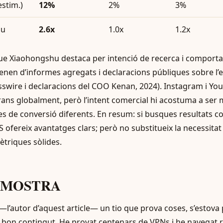
estim.)
12%
2%
3%
iu
2.6x
1.0x
1.2x
que Xiaohongshu destaca per intenció de recerca i compor
en d’informes agregats i declaracions públiques sobre l’
wire i declaracions del COO Kenan, 2024). Instagram i Yo
ans globalment, però l’intent comercial hi acostuma a ser m
ies de conversió diferents. En resum: si busques resultats 
ofereix avantatges clars; però no substitueix la necessitat
triques sòlides.
ie MOSTRA
—l’autor d’aquest article— un tio que prova coses, s’estova
el bon contingut. He provat centenars de VPNs i he navegat 