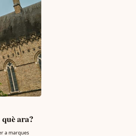
 què ara?
per a marques