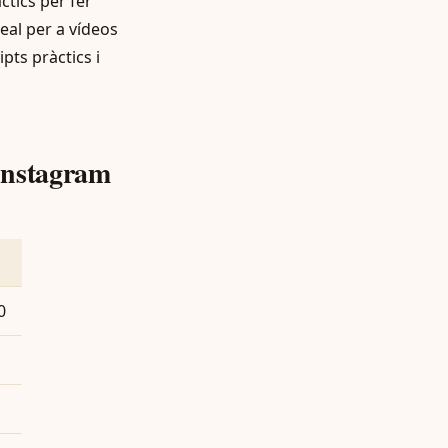
ctics per fer
deal per a vídeos
ts pràctics i
Instagram
0