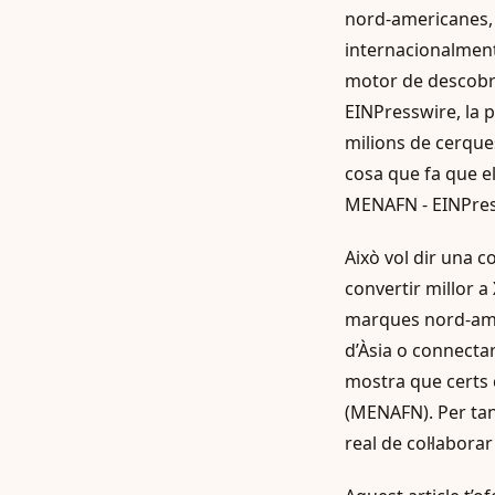
nord-americanes, 
internacionalment
motor de descobri
EINPresswire, la 
milions de cerque
cosa que fa que el
MENAFN - EINPress
Això vol dir una 
convertir millor 
marques nord-amer
d’Àsia o connectar
mostra que certs 
(MENAFN). Per tan
real de col·labor