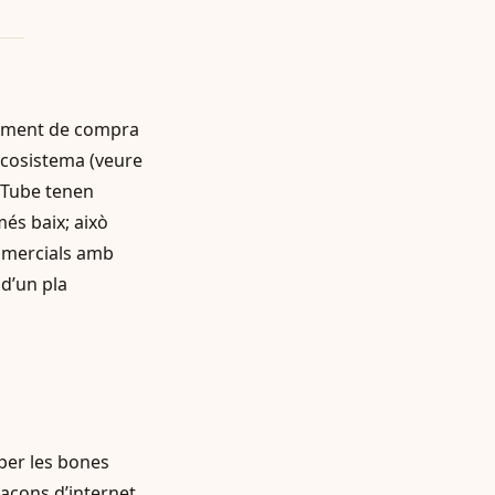
tament de compra
ecosistema (veure
uTube tenen
és baix; això
comercials amb
 d’un pla
 per les bones
racons d’internet