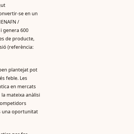
gut
onvertir-se en un
MENAFN /
 i genera 600
ues de producte,
sió (referència:
ben plantejat pot
s feble. Les
tica en mercats
 la mateixa anàlisi
 competidors
s una oportunitat