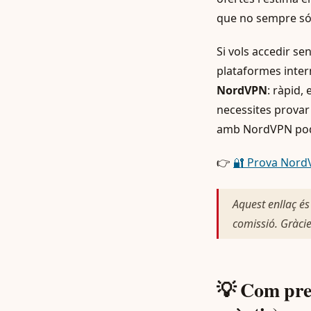
que no sempre só
Si vols accedir se
plataformes inter
NordVPN
: ràpid,
necessites provar 
amb NordVPN podr
👉
🔐 Prova Nord
Aquest enllaç és
comissió. Gràcie
💡 Com prep