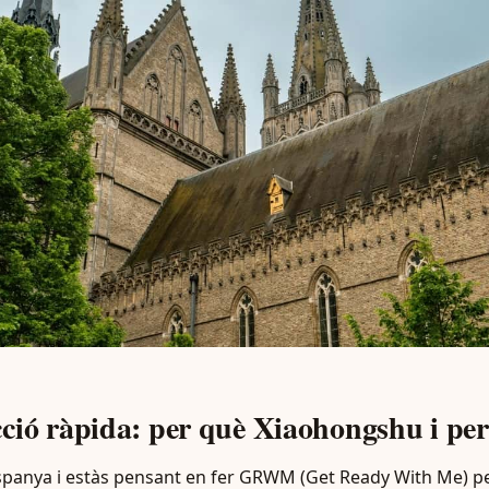
ció ràpida: per què Xiaohongshu i per
Espanya i estàs pensant en fer GRWM (Get Ready With Me) 