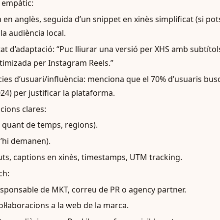
i empàtic:
 en anglès, seguida d’un snippet en xinès simplificat (si po
 la audiència local.
at d’adaptació: “Puc lliurar una versió per XHS amb subtítol
ptimizada per Instagram Reels.”
cies d’usuari/influència: menciona que el 70% d’usuaris bu
4) per justificar la plataforma.
cions clares:
r quant de temps, regions).
 l’hi demanen).
uts, captions en xinès, timestamps, UTM tracking.
ch:
esponsable de MKT, correu de PR o agency partner.
ol·laboracions a la web de la marca.