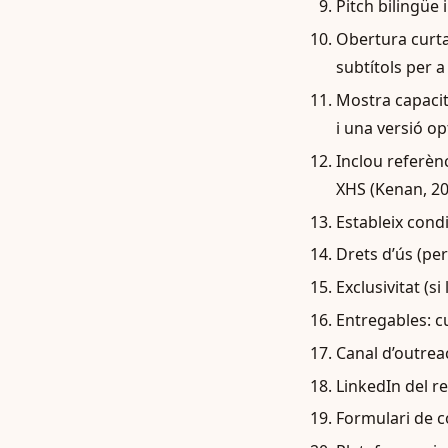
Pitch bilingüe 
Obertura curta
subtítols per a
Mostra capacit
i una versió o
Inclou referèn
XHS (Kenan, 202
Estableix condi
Drets d’ús (pe
Exclusivitat (si
Entregables: c
Canal d’outrea
LinkedIn del r
Formulari de c