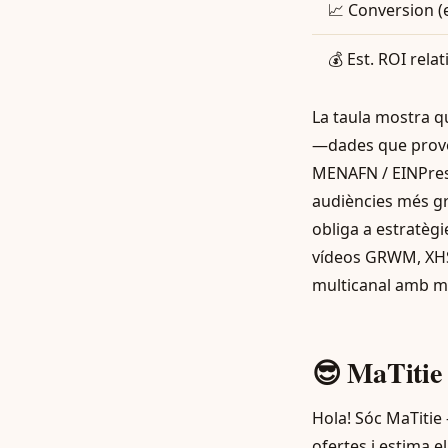
📈 Conversion (
💰 Est. ROI relat
La taula mostra 
—dades que proven
MENAFN / EINPress
audiències més gr
obliga a estratèg
vídeos GRWM, XHS 
multicanal amb mè
😎 MaTit
Hola! Sóc MaTitie 
ofertes i estima 