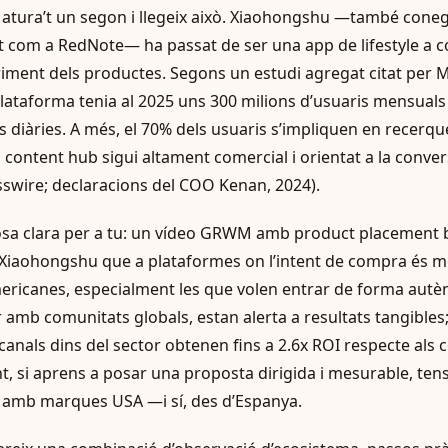
atura’t un segon i llegeix això. Xiaohongshu —també cone
 com a RedNote— ha passat de ser una app de lifestyle a c
ment dels productes. Segons un estudi agregat citat per 
plataforma tenia al 2025 uns 300 milions d’usuaris mensuals
s diàries. A més, el 70% dels usuaris s’impliquen en recerq
 content hub sigui altament comercial i orientat a la conver
wire; declaracions del COO Kenan, 2024).
cosa clara per a tu: un vídeo GRWM amb product placement 
a Xiaohongshu que a plataformes on l’intent de compra és mé
icanes, especialment les que volen entrar de forma autèn
 amb comunitats globals, estan alerta a resultats tangibles;
canals dins del sector obtenen fins a 2.6x ROI respecte als
t, si aprens a posar una proposta dirigida i mesurable, ten
ar amb marques USA —i sí, des d’Espanya.