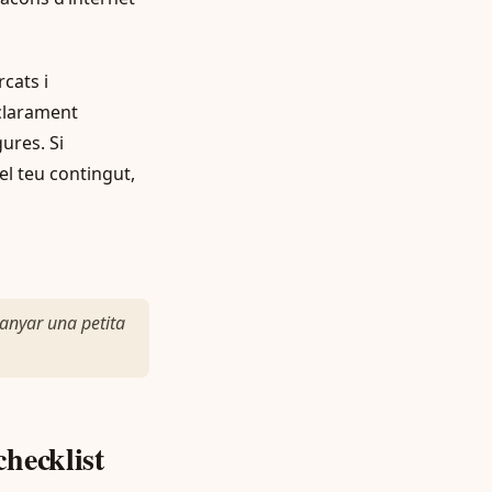
cats i
 clarament
ures. Si
el teu contingut,
uanyar una petita
hecklist