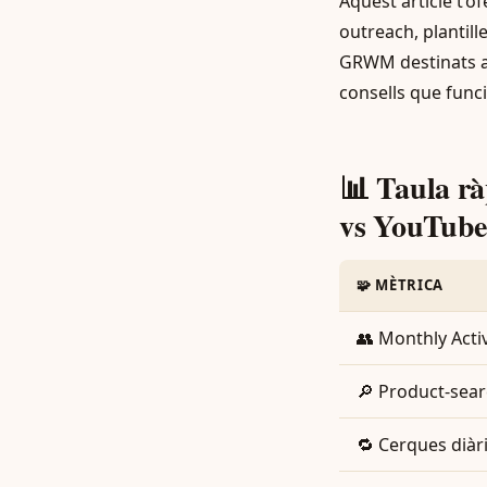
Aquest article t’o
outreach, plantill
GRWM destinats a 
consells que func
📊 Taula r
vs YouTub
🧩 MÈTRICA
👥 Monthly Acti
🔎 Product-sea
🔁 Cerques diàr