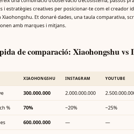
fereix una combinació d’observació d’ecosistema, passos prà
es i estratègies creatives per posicionar-te com el creador i
Xiaohongshu. Et donaré dades, una taula comparativa, scrip
ionen amb marques i mitjans.
àpida de comparació: Xiaohongshu vs 
e
XIAOHONGSHU
INSTAGRAM
YOUTUBE
ve
300.000.000
2.000.000.000
2.500.000.00
rch %
70%
~20%
~25%
ies
600.000.000
—
—