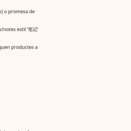
ts) o promesa de
s/notes estil ‘笔记’
squen productes a