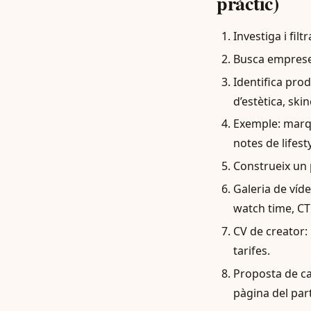
pràctic)
Investiga i fil
Busca empreses
Identifica pro
d’estètica, skin
Exemple: marqu
notes de lifes
Construeix un p
Galeria de víd
watch time, CT
CV de creator: 
tarifes.
Proposta de ca
pàgina del par