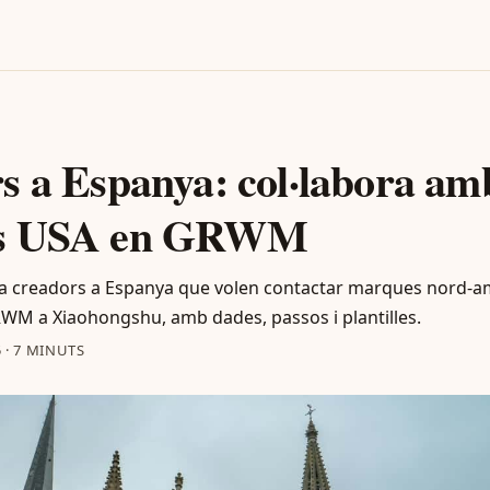
s a Espanya: col·labora am
s USA en GRWM
 a creadors a Espanya que volen contactar marques nord-a
WM a Xiaohongshu, amb dades, passos i plantilles.
5
·
7 MINUTS