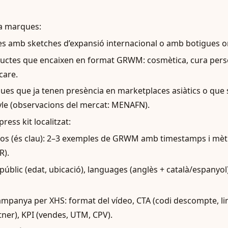
tra marques:
 amb sketches d’expansió internacional o amb botigues on
ductes que encaixen en format GRWM: cosmètica, cura pers
care.
es que ja tenen presència en marketplaces asiàtics o que 
tyle (observacions del mercat: MENAFN).
ress kit localitzat:
eos (és clau): 2–3 exemples de GRWM amb timestamps i mètr
R).
públic (edat, ubicació), languages (anglès + català/espanyol
mpanya per XHS: format del vídeo, CTA (codi descompte, lin
tner), KPI (vendes, UTM, CPV).