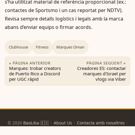
s’ha utilitzat material de referència proporcionat (ex.:
contactes de Sportsmo i un cas reportat per NDTV).
Revisa sempre detalls logístics i legals amb la marca
abans d’enviar equips o firmar acords.
Clubhouse
Fitness
Marques Oman
« PÀGINA ANTERIOR
PÀGINA SEGÜENT »
Marques: trobar creators
Creadores ES: contactar
de Puerto Rico a Discord
marques d'Israel per
per UGC ràpid
vlogs via Viber
© 2026
BaoLiba 🇪🇸
·
About Us
·
Contacta amb nosaltres
·
Política de privacitat
·
Condicions d'ús