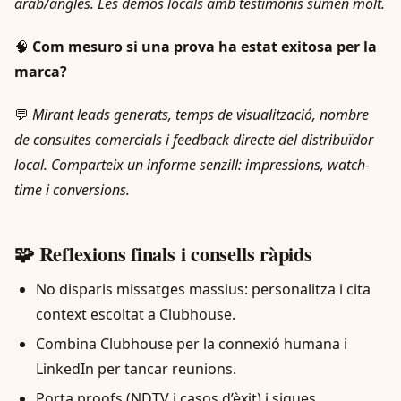
àrab/anglès. Les demos locals amb testimonis sumen molt.
🧠
Com mesuro si una prova ha estat exitosa per la
marca?
💬
Mirant leads generats, temps de visualització, nombre
de consultes comercials i feedback directe del distribuïdor
local. Comparteix un informe senzill: impressions, watch-
time i conversions.
🧩 Reflexions finals i consells ràpids
No disparis missatges massius: personalitza i cita
context escoltat a Clubhouse.
Combina Clubhouse per la connexió humana i
LinkedIn per tancar reunions.
Porta proofs (NDTV i casos d’èxit) i sigues