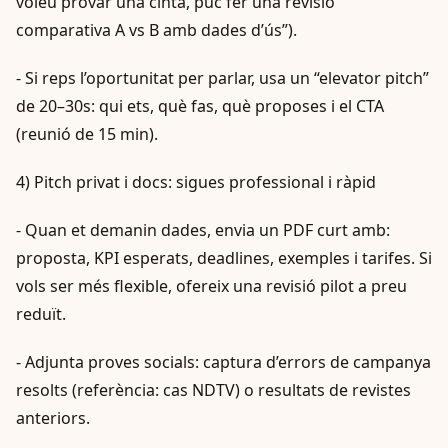
voleu provar una cinta, puc fer una revisió
comparativa A vs B amb dades d’ús”).
- Si reps l’oportunitat per parlar, usa un “elevator pitch”
de 20–30s: qui ets, què fas, què proposes i el CTA
(reunió de 15 min).
4) Pitch privat i docs: sigues professional i ràpid
- Quan et demanin dades, envia un PDF curt amb:
proposta, KPI esperats, deadlines, exemples i tarifes. Si
vols ser més flexible, ofereix una revisió pilot a preu
reduït.
- Adjunta proves socials: captura d’errors de campanya
resolts (referència: cas NDTV) o resultats de revistes
anteriors.