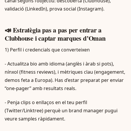
canal segons l’objectiu: descoberta (Clubhouse),
validació (LinkedIn), prova social (Instagram).
📣 Estratègia pas a pas per entrar a
Clubhouse i captar marques d’Oman
1) Perfil i credencials que converteixen
- Actualitza bio amb idioma (anglès i àrab si pots),
nínxol (fitness reviews), i mètriques clau (engagement,
demos feta a Europa). Has d’estar preparat per enviar
“one-pager” amb resultats reals.
- Penja clips o enllaços en el teu perfil
(Twitter/Linktree) perquè un brand manager pugui
veure samples ràpidament.