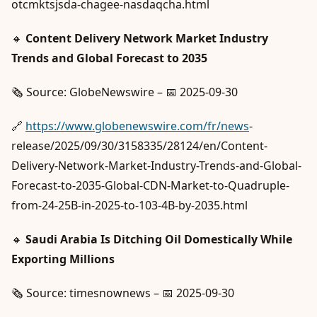
otcmktsjsda-chagee-nasdaqcha.html
🔸
Content Delivery Network Market Industry
Trends and Global Forecast to 2035
🗞️ Source: GlobeNewswire – 📅 2025-09-30
🔗
https://www.globenewswire.com/fr/news
-
release/2025/09/30/3158335/28124/en/Content-
Delivery-Network-Market-Industry-Trends-and-Global-
Forecast-to-2035-Global-CDN-Market-to-Quadruple-
from-24-25B-in-2025-to-103-4B-by-2035.html
🔸
Saudi Arabia Is Ditching Oil Domestically While
Exporting Millions
🗞️ Source: timesnownews – 📅 2025-09-30