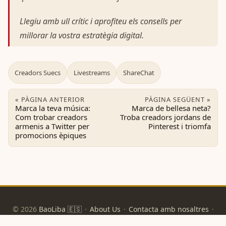
Llegiu amb ull crític i aprofiteu els consells per
millorar la vostra estratègia digital.
Creadors Suecs
Livestreams
ShareChat
« PÀGINA ANTERIOR
PÀGINA SEGÜENT »
Marca la teva música:
Marca de bellesa neta?
Com trobar creadors
Troba creadors jordans de
armenis a Twitter per
Pinterest i triomfa
promocions èpiques
© 2026
BaoLiba 🇪🇸
·
About Us
·
Contacta amb nosaltres
·
Política de privacitat
·
Condicions d'ús