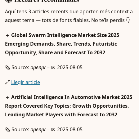
Aquí tens 3 articles recents que aporten més context a
aquest tema — tots de fonts fiables. No te’ls perdis 👇
🔸
Global Swarm Intelligence Market Size 2025
Emerging Demands, Share, Trends, Futuristic
Opportunity, Share and Forecast To 2032
🗞️ Source:
openpr
– 📅 2025-08-05
🔗
Llegir article
🔸
Artificial Intelligence In Automotive Market 2025
Report Covered Key Topics: Growth Opportunities,
Leading Market Players with Forecast to 2032
🗞️ Source:
openpr
– 📅 2025-08-05