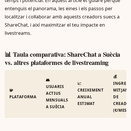
temps i potencial. En aquest article et guiaré perquè
entenguis el panorama, les eines i els passos per
localitzar i col·laborar amb aquests creadors suecs a
ShareChat, i així maximitzar el teu impacte en
livestreams.
📊 Taula comparativa: ShareChat a Suècia
vs. altres plataformes de livestreaming
💰
👥
📈
INGRESS
USUARIS
🧩
CREIXEMENT
MITJANS
ACTIUS
PLATAFORMA
ANUAL
DE
MENSUALS
ESTIMAT
CREADO
A SUÈCIA
(€/MES)