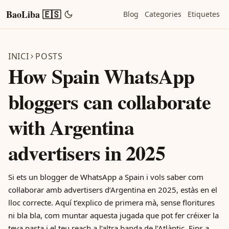
BaoLiba 🇪🇸
Blog
Categories
Etiquetes
INICI
POSTS
How Spain WhatsApp
bloggers can collaborate
with Argentina
advertisers in 2025
Si ets un blogger de WhatsApp a Spain i vols saber com
col·laborar amb advertisers d’Argentina en 2025, estàs en el
lloc correcte. Aquí t’explico de primera mà, sense floritures
ni bla bla, com muntar aquesta jugada que pot fer créixer la
teva pasta i el teu reach a l’altra banda de l’Atlàntic. Fins a...