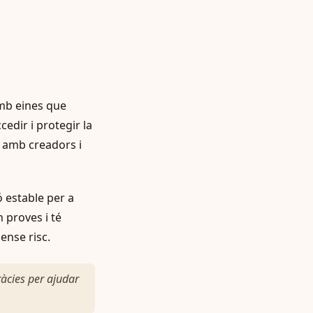
amb eines que
edir i protegir la
s amb creadors i
 estable per a
proves i té
ense risc.
àcies per ajudar