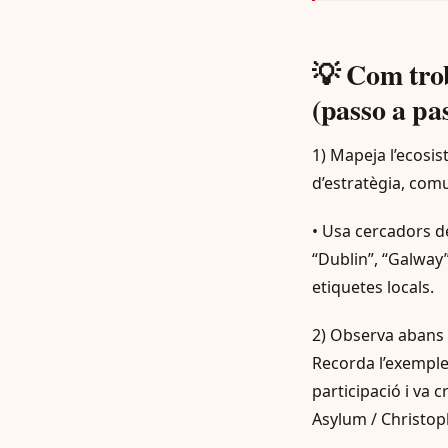
💡 Com trob
(passo a pa
1) Mapeja l’ecosist
d’estratègia, com
• Usa cercadors de
“Dublin”, “Galway”
etiquetes locals.
2) Observa abans d
Recorda l’exemple
participació i va 
Asylum / Christop