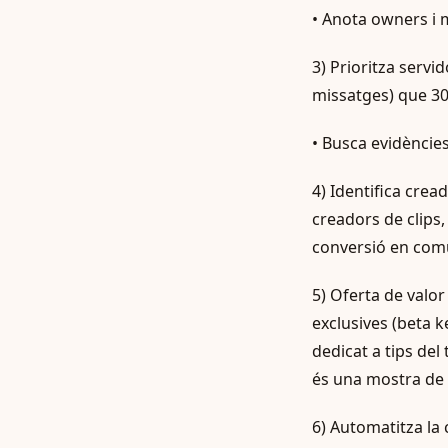
• Anota owners i m
3) Prioritza servi
missatges) que 30 
• Busca evidèncie
4) Identifica cre
creadors de clips,
conversió en comu
5) Oferta de valor
exclusives (beta k
dedicat a tips del
és una mostra de 
6) Automatitza la