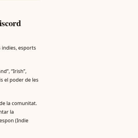
iscord
s indies, esports
d”, “Irish”,
is el poder de les
 de la comunitat.
tar la
respon (Indie