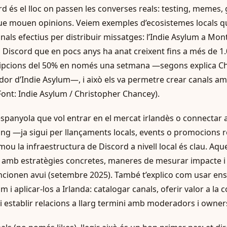
 és el lloc on passen les converses reals: testing, memes, g
e mouen opinions. Veiem exemples d’ecosistemes locals q
als efectius per distribuir missatges: l’Indie Asylum a Mon
 Discord que en pocs anys ha anat creixent fins a més de 1
cripcions del 50% en només una setmana —segons explica C
or d’Indie Asylum—, i això els va permetre crear canals am
Font: Indie Asylum / Christopher Chancey).
spanyola que vol entrar en el mercat irlandès o connectar
ng —ja sigui per llançaments locals, events o promocions 
u la infraestructura de Discord a nivell local és clau. Aque
, amb estratègies concretes, maneres de mesurar impacte 
uncionen avui (setembre 2025). També t’explico com usar 
um i aplicar-los a Irlanda: catalogar canals, oferir valor a la
i establir relacions a llarg termini amb moderadors i owner