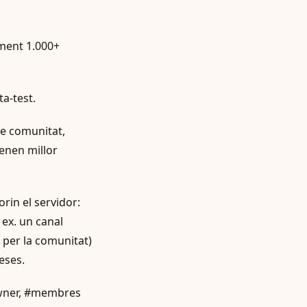
lment 1.000+
a-test.
de comunitat,
tenen millor
rin el servidor:
 ex. un canal
s per la comunitat)
eses.
 owner, #membres