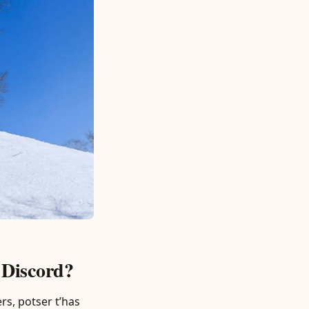
a Discord?
rs, potser t’has