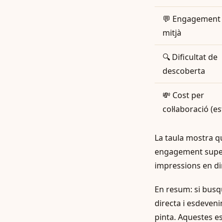
💬 Engagement
mitjà
🔍 Dificultat de
descoberta
💸 Cost per
col·laboració (es
La taula mostra q
engagement superi
impressions en di
En resum: si busq
directa i esdeveni
pinta. Aquestes es