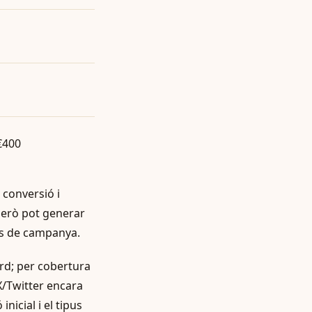
€400
 conversió i
però pot generar
ons de campanya.
rd; per cobertura
 X/Twitter encara
nicial i el tipus