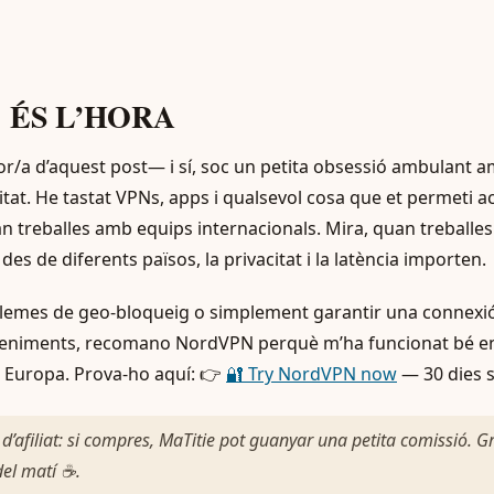
e: ÉS L’HORA
r/a d’aquest post— i sí, soc un petita obsessió ambulant 
tat. He tastat VPNs, apps i qualsevol cosa que et permeti acc
n treballes amb equips internacionals. Mira, quan treballe
des de diferents països, la privacitat i la latència importen.
oblemes de geo-bloqueig o simplement garantir una connexió
veniments, recomano NordVPN perquè m’ha funcionat bé en 
a Europa. Prova-ho aquí: 👉
🔐 Try NordVPN now
— 30 dies s
 d’afiliat: si compres, MaTitie pot guanyar una petita comissió.
Gr
del matí ☕.