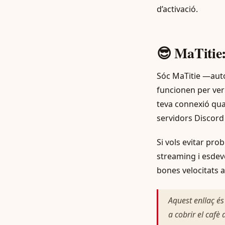
d’activació.
😎 MaTiti
Sóc MaTitie —auto
funcionen per veri
teva connexió qua
servidors Discord 
Si vols evitar pr
streaming i esde
bones velocitats 
Aquest enllaç és
a cobrir el cafè 