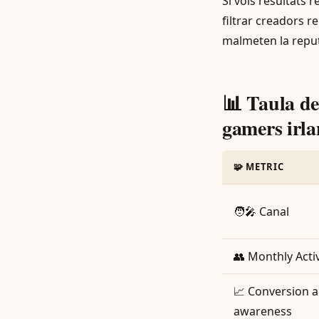
Si vols resultats 
filtrar creadors r
malmeten la reput
📊 Taula de
gamers irl
🧩 METRIC
🧑‍🎤 Canal
👥 Monthly Acti
📈 Conversion a
awareness