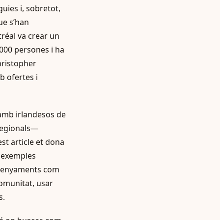
uies i, sobretot,
ue s’han
tréal va crear un
.000 persones i ha
hristopher
b ofertes i
 amb irlandesos de
regionals—
st article et dona
i exemples
ensenyaments com
 comunitat, usar
s.