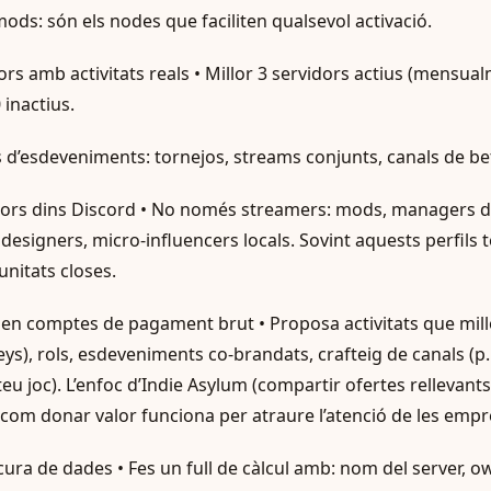
ods: són els nodes que faciliten qualsevol activació.
dors amb activitats reals • Millor 3 servidors actius (mensua
inactius.
s d’esdeveniments: tornejos, streams conjunts, canals de bet
adors dins Discord • No només streamers: mods, managers 
 designers, micro-influencers locals. Sovint aquests perfils 
nitats closes.
 en comptes de pagament brut • Proposa activitats que millo
eys), rols, esdeveniments co-brandats, crafteig de canals (p.
 teu joc). L’enfoc d’Indie Asylum (compartir ofertes rellevant
com donar valor funciona per atraure l’atenció de les empr
 cura de dades • Fes un full de càlcul amb: nom del server,