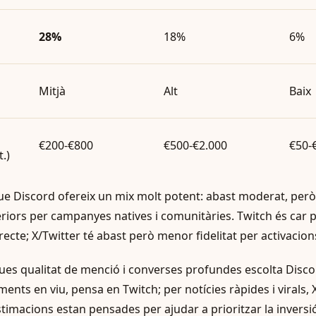
28%
18%
6%
Mitjà
Alt
Baix
€200-€800
€500-€2.000
€50-
t.)
ue Discord ofereix un mix molt potent: abast moderat, però
ors per campanyes natives i comunitàries. Twitch és car 
recte; X/Twitter té abast però menor fidelitat per activaci
ues qualitat de menció i converses profundes escolta Disco
ments en viu, pensa en Twitch; per notícies ràpides i virals,
timacions estan pensades per ajudar a prioritzar la inversió i