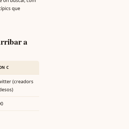
iré on buscar, com
típics que
rribar a
ON C
witter (creadors
ndesos)
00