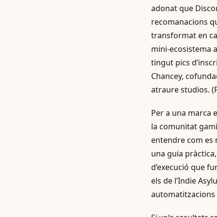
adonat que Discord
recomanacions qu
transformat en can
mini-ecosistema a
tingut pics d’ins
Chancey, cofundad
atraure studios. (
Per a una marca e
la comunitat gami
entendre com es mo
una guia pràctica
d’execució que f
els de l’Indie Asyl
automatitzacions 