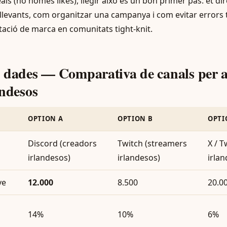
reals (no només likes), llegir això és un bon primer pas: et d
ellevants, com organitzar una campanya i com evitar errors 
ació de marca en comunitats tight-knit.
 dades — Comparativa de canals per a
andesos
OPTION A
OPTION B
OPTI
Discord (creadors
Twitch (streamers
X / T
irlandesos)
irlandesos)
irla
ve
12.000
8.500
20.0
14%
10%
6%