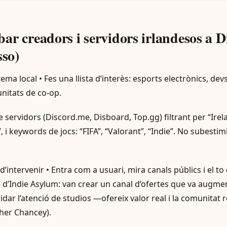
ar creadors i servidors irlandesos a D
sso)
ema local • Fes una llista d’interès: esports electrònics, dev
unitats de co-op.
 servidors (Discord.me, Disboard, Top.gg) filtrant per “Irelan
, i keywords de jocs: “FIFA”, “Valorant”, “Indie”. No subestim
’intervenir • Entra com a usuari, mira canals públics i el to
 d’Indie Asylum: van crear un canal d’ofertes que va augmen
cridar l’atenció de studios —ofereix valor real i la comunitat 
her Chancey).