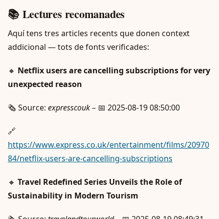
📚 Lectures recomanades
Aquí tens tres articles recents que donen context
addicional — tots de fonts verificades:
🔸
Netflix users are cancelling subscriptions for very
unexpected reason
🗞️ Source:
expresscouk
– 📅 2025-08-19 08:50:00
🔗
https://www.express.co.uk/entertainment/films/20970
84/netflix-users-are-cancelling-subscriptions
🔸
Travel Redefined Series Unveils the Role of
Sustainability in Modern Tourism
🗞️ Source:
travelandtourworld
– 📅 2025-08-19 08:49:31