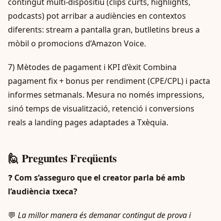
contingut multi-dispositiu (clips curts, highlights,
podcasts) pot arribar a audiències en contextos
diferents: stream a pantalla gran, butlletins breus a
mòbil o promocions d’Amazon Voice.
7) Mètodes de pagament i KPI d’èxit Combina
pagament fix + bonus per rendiment (CPE/CPL) i pacta
informes setmanals. Mesura no només impressions,
sinó temps de visualització, retenció i conversions
reals a landing pages adaptades a Txèquia.
🙋 Preguntes Freqüents
❓
Com s’asseguro que el creator parla bé amb
l’audiència txeca?
💬
La millor manera és demanar contingut de prova i