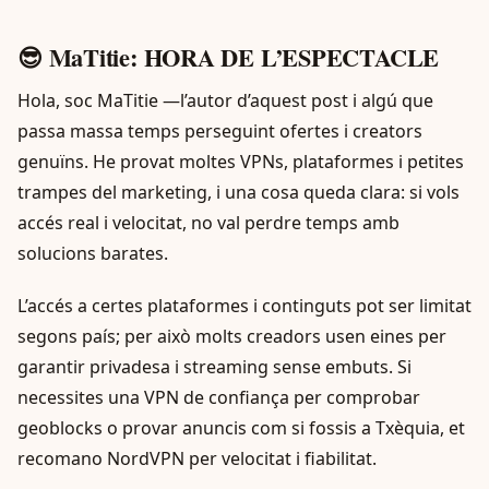
😎 MaTitie: HORA DE L’ESPECTACLE
Hola, soc MaTitie —l’autor d’aquest post i algú que
passa massa temps perseguint ofertes i creators
genuïns. He provat moltes VPNs, plataformes i petites
trampes del marketin­g, i una cosa queda clara: si vols
accés real i velocitat, no val perdre temps amb
solucions barates.
L’accés a certes plataformes i continguts pot ser limitat
segons país; per això molts creadors usen eines per
garantir privadesa i streaming sense embuts. Si
necessites una VPN de confiança per comprobar
geoblocks o provar anuncis com si fossis a Txèquia, et
recomano NordVPN per velocitat i fiabilitat.