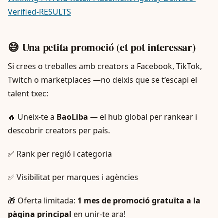
Verified-RESULTS
😅 Una petita promoció (et pot interessar)
Si crees o treballes amb creators a Facebook, TikTok,
Twitch o marketplaces —no deixis que se t’escapi el
talent txec:
🔥 Uneix-te a
BaoLiba
— el hub global per rankear i
descobrir creators per país.
✅ Rank per regió i categoria
✅ Visibilitat per marques i agències
🎁 Oferta limitada:
1 mes de promoció gratuïta a la
pàgina principal
en unir-te ara!