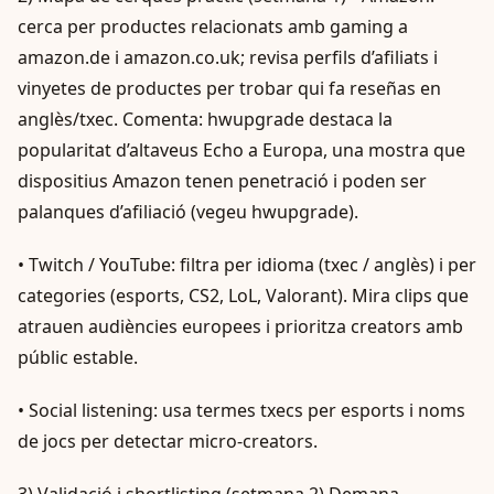
cerca per productes relacionats amb gaming a
amazon.de i amazon.co.uk; revisa perfils d’afiliats i
vinyetes de productes per trobar qui fa reseñas en
anglès/txec. Comenta: hwupgrade destaca la
popularitat d’altaveus Echo a Europa, una mostra que
dispositius Amazon tenen penetració i poden ser
palanques d’afiliació (vegeu hwupgrade).
• Twitch / YouTube: filtra per idioma (txec / anglès) i per
categories (esports, CS2, LoL, Valorant). Mira clips que
atrauen audiències europees i prioritza creators amb
públic estable.
• Social listening: usa termes txecs per esports i noms
de jocs per detectar micro-creators.
3) Validació i shortlisting (setmana 2) Demana