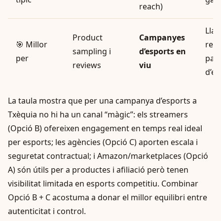
reach)
Lla
Product
Campanyes
🎯 Millor
regi
sampling i
d’esports en
per
patr
reviews
viu
d’eq
La taula mostra que per una campanya d’esports a
Txèquia no hi ha un canal “màgic”: els streamers
(Opció B) ofereixen engagement en temps real ideal
per esports; les agències (Opció C) aporten escala i
seguretat contractual; i Amazon/marketplaces (Opció
A) són útils per a productes i afiliació però tenen
visibilitat limitada en esports competitiu. Combinar
Opció B + C acostuma a donar el millor equilibri entre
autenticitat i control.