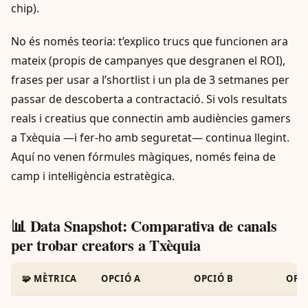
chip).
No és només teoria: t’explico trucs que funcionen ara
mateix (propis de campanyes que desgranen el ROI),
frases per usar a l’shortlist i un pla de 3 setmanes per
passar de descoberta a contractació. Si vols resultats
reals i creatius que connectin amb audiències gamers
a Txèquia —i fer-ho amb seguretat— continua llegint.
Aquí no venen fórmules màgiques, només feina de
camp i intel·ligència estratègica.
📊 Data Snapshot: Comparativa de canals
per trobar creators a Txèquia
🧩 MÈTRICA
OPCIÓ A
OPCIÓ B
OPC