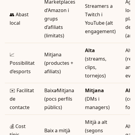
Marketplaces
Agè
Streamers a
d’Amazon i
local
👥 Abast
Twitch i
grups
pla
local
YouTube (alt
d’afiliats
de t
engagement)
(limitats)
(amp
Alta
Alta
📈
Mitjana
(streams,
(rel
Possibilitat
(productes +
clips,
amb
d’esports
afiliats)
tornejos)
even
✉️ Facilitat
Baixa⁄Mitjana
Mitjana
Alt
de
(pocs perfils
(DMs i
(con
contacte
públics)
managers)
form
Mitjà a alt
💰 Cost
Alt 
Baix a mitjà
(segons
típic
gara