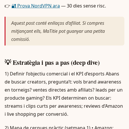
👉
🔐 Prova NordVPN ara
— 30 dies sense risc.
Aquest post conté enllaços d’afiliat. Si compres
mitjançant ells, MaTitie pot guanyar una petita
comissió.
💡 Estratègia i pas a pas (deep dive)
1) Definir l’objectiu comercial i el KPI d’esports Abans
de buscar creators, pregunta’t: vols brand awareness
en torneigs? ventes directes amb afiliats? leads per un
producte gaming? Els KPI determinen on buscar:
streams i clips curts per awareness; reviews d’Amazon
i live shopping per conversió.
2) Mapa de cerques pràctic (setmana 1) • Amazon: