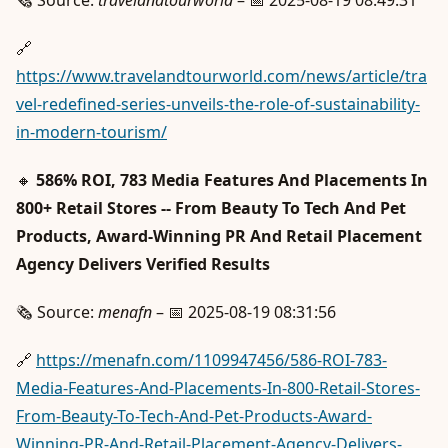
🔗
https://www.travelandtourworld.com/news/article/tra
vel-redefined-series-unveils-the-role-of-sustainability-
in-modern-tourism/
🔸
586% ROI, 783 Media Features And Placements In
800+ Retail Stores -- From Beauty To Tech And Pet
Products, Award-Winning PR And Retail Placement
Agency Delivers Verified Results
🗞️ Source:
menafn
– 📅 2025-08-19 08:31:56
🔗
https://menafn.com/1109947456/586-ROI-783-
Media-Features-And-Placements-In-800-Retail-Stores-
From-Beauty-To-Tech-And-Pet-Products-Award-
Winning-PR-And-Retail-Placement-Agency-Delivers-