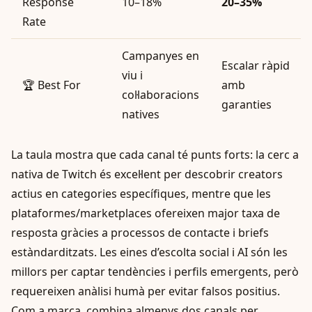
Response
10–18%
20–35%
Rate
Campanyes en
Escalar ràpid
viu i
🏆 Best For
amb
col·laboracions
garanties
natives
La taula mostra que cada canal té punts forts: la cerc­ a
nativa de Twitch és excel·lent per descobrir creators
actius en categories específiques, mentre que les
plataformes/marketplaces ofereixen major taxa de
resposta gràcies a processos de contacte i briefs
estàndarditzats. Les eines d’escolta social i AI són les
millors per captar tendències i perfils emergents, però
requereixen anàlisi humà per evitar falsos positius.
Com a marca, combina almenys dos canals per