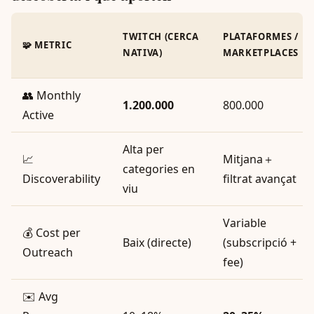
TWITCH (CERCA
PLATAFORMES /
🧩 METRIC
NATIVA)
MARKETPLACES
👥 Monthly
1.200.000
800.000
Active
Alta per
📈
Mitjana＋
categories en
Discoverability
filtrat avançat
viu
Variable
💰 Cost per
Baix (directe)
(subscripció +
Outreach
fee)
✉️ Avg