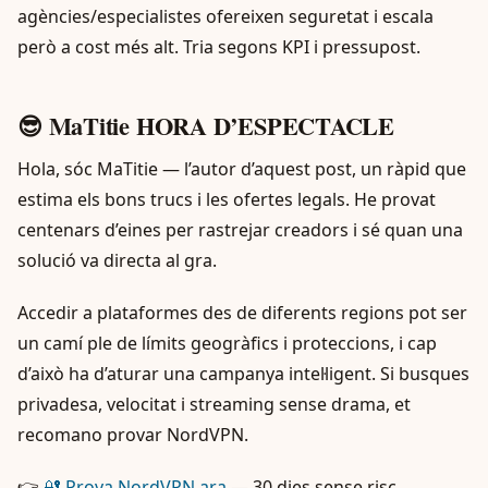
agències/especialistes ofereixen seguretat i escala
però a cost més alt. Tria segons KPI i pressupost.
😎 MaTitie HORA D’ESPECTACLE
Hola, sóc MaTitie — l’autor d’aquest post, un ràpid que
estima els bons trucs i les ofertes legals. He provat
centenars d’eines per rastrejar creadors i sé quan una
solució va directa al gra.
Accedir a plataformes des de diferents regions pot ser
un camí ple de límits geogràfics i proteccions, i cap
d’això ha d’aturar una campanya intel·ligent. Si busques
privadesa, velocitat i streaming sense drama, et
recomano provar NordVPN.
👉
🔐 Prova NordVPN ara
— 30 dies sense risc.