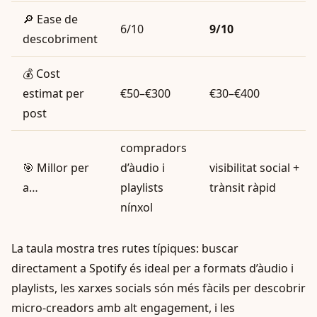
🔎 Ease de
6/10
9/10
descobriment
💰 Cost
estimat per
€50–€300
€30–€400
post
compradors
🎯 Millor per
d’àudio i
visibilitat social +
a…
playlists
trànsit ràpid
nínxol
La taula mostra tres rutes típiques: buscar
directament a Spotify és ideal per a formats d’àudio i
playlists, les xarxes socials són més fàcils per descobrir
micro-creadors amb alt engagement, i les