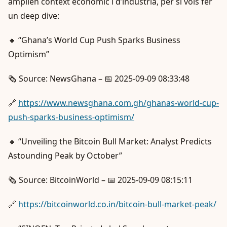
amplien context econòmic i d’indústria, per si vols fer
un deep dive:
🔸 “Ghana’s World Cup Push Sparks Business
Optimism”
🗞️ Source: NewsGhana – 📅 2025-09-09 08:33:48
🔗
https://www.newsghana.com.gh/ghanas-world-cup-
push-sparks-business-optimism/
🔸 “Unveiling the Bitcoin Bull Market: Analyst Predicts
Astounding Peak by October”
🗞️ Source: BitcoinWorld – 📅 2025-09-09 08:15:11
🔗
https://bitcoinworld.co.in/bitcoin-bull-market-peak/