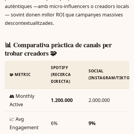
autèntiques —amb micro-influencers o creadors locals
— sovint donen millor ROI que campanyes massives
descontextualitzades.
📊 Comparativa pràctica de canals per
trobar creadors 🧩
SPOTIFY
SOCIAL
🧩 METRIC
(RECERCA
(INSTAGRAM/TIKTOK)
DIRECTA)
👥 Monthly
1.200.000
2.000.000
Active
📈 Avg
6%
9%
Engagement