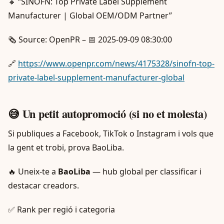
🔸 “SINOFN: Top Private Label Supplement
Manufacturer | Global OEM/ODM Partner”
🗞️ Source: OpenPR – 📅 2025-09-09 08:30:00
🔗
https://www.openpr.com/news/4175328/sinofn-top-
private-label-supplement-manufacturer-global
😅 Un petit autopromoció (si no et molesta)
Si publiques a Facebook, TikTok o Instagram i vols que
la gent et trobi, prova BaoLiba.
🔥 Uneix-te a
BaoLiba
— hub global per classificar i
destacar creadors.
✅ Rank per regió i categoria