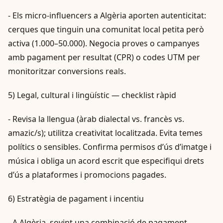
- Els micro-influencers a Algèria aporten autenticitat:
cerques que tinguin una comunitat local petita però
activa (1.000–50.000). Negocia proves o campanyes
amb pagament per resultat (CPR) o codes UTM per
monitoritzar conversions reals.
5) Legal, cultural i lingüístic — checklist ràpid
- Revisa la llengua (àrab dialectal vs. francès vs.
amazic/s); utilitza creativitat localitzada. Evita temes
polítics o sensibles. Confirma permisos d’ús d’imatge i
música i obliga un acord escrit que especifiqui drets
d’ús a plataformes i promocions pagades.
6) Estratègia de pagament i incentiu
- A Algèria, sovint una combinació de pagament