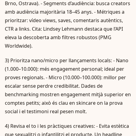
Brno, Ostrava). - Segments d’audiència: busca creators
amb audiència majoritària 18–45 anys. - Métriques a
prioritzar: vídeo views, saves, comentaris autèntics,
CTR a links. Cita: Lindsey Lehmann destaca que l’API
eleva la descoberta amb filtres robustos (PMG
Worldwide).
3) Prioritza nano/micro per llançaments locals: - Nano
(1.000–10.000): més engagement personal; ideal per
proves regionals. - Micro (10.000–100.000): millor per
escalar sense perdre credibilitat. Dades de
benchmarking mostren engagement mitjà superior en
comptes petits; això és clau en skincare on la prova
social i el testimoni real pesen molt.
4) Revisa el to i les pràctiques creatives: - Evita estètica
que sexualitzi o infantilitzi el producte. Un headline