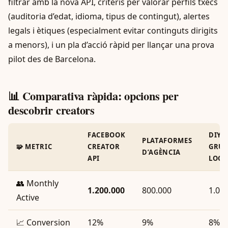
filtrar amb la nova API, criteris per valorar perfils txecs
(auditoria d’edat, idioma, tipus de contingut), alertes
legals i ètiques (especialment evitar continguts dirigits
a menors), i un pla d’acció ràpid per llançar una prova
pilot des de Barcelona.
📊 Comparativa ràpida: opcions per
descobrir creators
FACEBOOK
DIY +
PLATAFORMES
🧩 METRIC
CREATOR
GRUP
D’AGÈNCIA
API
LOCA
👥 Monthly
1.200.000
800.000
1.00
Active
📈 Conversion
12%
9%
8%