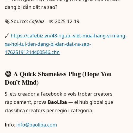
đang bị dẫn dắt ra sao?
🗞️ Source:
Cafebiz
– 📅 2025-12-19
🔗
https://cafebiz.vn/48-nguoi-viet-mua-hang-vi-mang-
xa-hoi-tui-tien-dang-bi-dan-dat-ra-sao-
17625191214400546.chn
😅 A Quick Shameless Plug (Hope You
Don’t Mind)
Si ets creador a Facebook o vols trobar creators
ràpidament, prova
BaoLiba
— el hub global que
classifica creators per regió i categoria.
Info:
info@baoliba.com