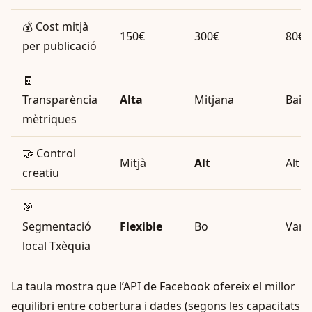
💰 Cost mitjà
150€
300€
80€
per publicació
🧾
Transparència
Alta
Mitjana
Baix
mètriques
🤝 Control
Mitjà
Alt
Alt
creatiu
🎯
Segmentació
Flexible
Bo
Vari
local Txèquia
La taula mostra que l’API de Facebook ofereix el millor
equilibri entre cobertura i dades (segons les capacitats