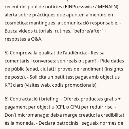
recent del pool de notícies (EINPresswire / MENAFN)
alerta sobre pràctiques que apunten a menors en
cosmètica; mantingues la comunicació responsable. -
Busca vídeos tutorials, rutines, “before/after” i
respostes a Q&A.
5) Comprova la qualitat de l’audiència: - Revisa
comentaris i converses: són reals o spam? - Pide dades
de públic (edad, ciutat) i proves de rendiment (insights
de posts). - Sol·licita un petit test pagat amb objectius
KPI clars (visites web, codis promocionals).
6) Contractació i briefing: - Ofereix productes gratis +
pagament per objectiu (CPL o CPA) per reduir risc. -
Don’t micromanage: deixa marge creatiu; la credibilitat
és la moneda. - Declara patrocinis i segueix normes de