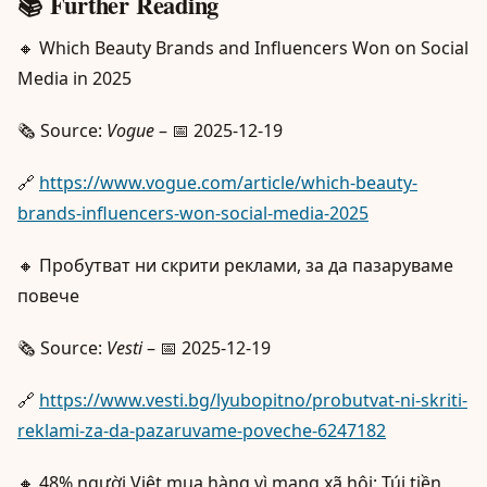
📚 Further Reading
🔸 Which Beauty Brands and Influencers Won on Social
Media in 2025
🗞️ Source:
Vogue
– 📅 2025-12-19
🔗
https://www.vogue.com/article/which-beauty-
brands-influencers-won-social-media-2025
🔸 Пробутват ни скрити реклами, за да пазаруваме
повече
🗞️ Source:
Vesti
– 📅 2025-12-19
🔗
https://www.vesti.bg/lyubopitno/probutvat-ni-skriti-
reklami-za-da-pazaruvame-poveche-6247182
🔸 48% người Việt mua hàng vì mạng xã hội: Túi tiền