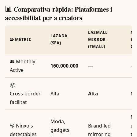
📊 Comparativa ràpida: Plataformes i
accessibilitat per a creators
LAZMALL
ME
LAZADA
🧩 METRIC
MIRROR
BR
(SEA)
(TMALL)
GE
👥 Monthly
160.000.000
—
—
Active
📦
Cross‑border
Alta
Alta
Mi
facilitat
M
Moda,
🎯 Nínxols
Brand‑led
ur
gadgets,
detectables
mirroring
te