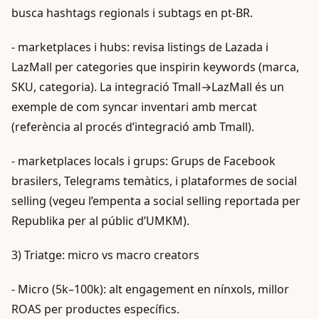
busca hashtags regionals i subtags en pt‑BR.
- marketplaces i hubs: revisa listings de Lazada i
LazMall per categories que inspirin keywords (marca,
SKU, categoria). La integració Tmall→LazMall és un
exemple de com syncar inventari amb mercat
(referència al procés d’integració amb Tmall).
- marketplaces locals i grups: Grups de Facebook
brasilers, Telegrams temàtics, i plataformes de social
selling (vegeu l’empenta a social selling reportada per
Republika per al públic d’UMKM).
3) Triatge: micro vs macro creators
- Micro (5k–100k): alt engagement en nínxols, millor
ROAS per productes específics.