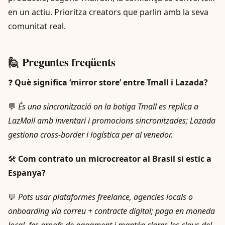
en un actiu. Prioritza creators que parlin amb la seva
comunitat real.
🙋 Preguntes freqüents
❓
Què significa ‘mirror store’ entre Tmall i Lazada?
💬
És una sincronització on la botiga Tmall es replica a
LazMall amb inventari i promocions sincronitzades; Lazada
gestiona cross‑border i logística per al venedor.
🛠️
Com contrato un microcreator al Brasil si estic a
Espanya?
💬
Pots usar plataformes freelance, agencies locals o
onboarding via correu + contracte digital; paga en moneda
local, fes proofs de pagament i mantén clares les claus del