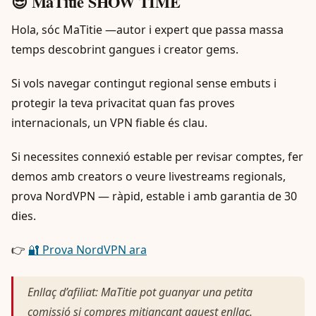
😎 MaTitie SHOW TIME
Hola, sóc MaTitie —autor i expert que passa massa
temps descobrint gangues i creator gems.
Si vols navegar contingut regional sense embuts i
protegir la teva privacitat quan fas proves
internacionals, un VPN fiable és clau.
Si necessites connexió estable per revisar comptes, fer
demos amb creators o veure livestreams regionals,
prova NordVPN — ràpid, estable i amb garantia de 30
dies.
👉
🔐 Prova NordVPN ara
Enllaç d’afiliat: MaTitie pot guanyar una petita
comissió si compres mitjançant aquest enllaç.