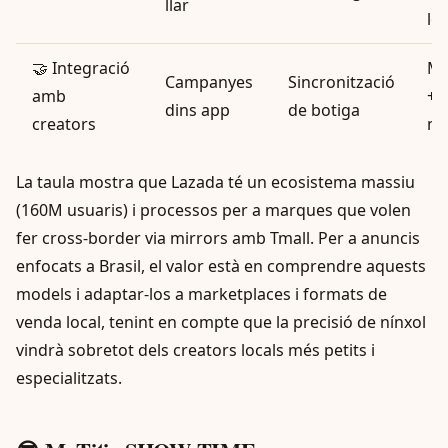
llar
loc
🤝 Integració
Ma
Campanyes
Sincronització
amb
+ s
dins app
de botiga
creators
me
La taula mostra que Lazada té un ecosistema massiu
(160M usuaris) i processos per a marques que volen
fer cross‑border via mirrors amb Tmall. Per a anuncis
enfocats a Brasil, el valor està en comprendre aquests
models i adaptar-los a marketplaces i formats de
venda local, tenint en compte que la precisió de nínxol
vindrà sobretot dels creators locals més petits i
especialitzats.