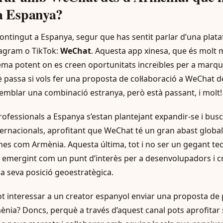
 a Espanya?
 contingut a Espanya, segur que has sentit parlar d’una pla
stagram o TikTok:
WeChat
. Aquesta app xinesa, que és molt
tema potent on es creen oportunitats increïbles per a marque
 passa si vols fer una proposta de col·laboració a WeChat d
semblar una combinació estranya, però està passant, i molt!
rofessionals a Espanya s’estan plantejant expandir-se i busc
nternacionals, aprofitant que WeChat té un gran abast globa
eïnes com Armènia. Aquesta última, tot i no ser un gegant t
tà emergint com un punt d’interès per a desenvolupadors i c
i la seva posició geoestratègica.
ot interessar a un creator espanyol enviar una proposta de
nia? Doncs, perquè a través d’aquest canal pots aprofitar 