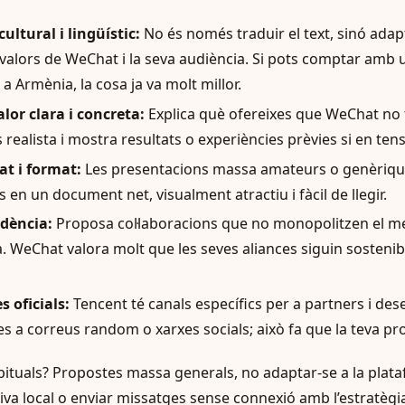
ltural i lingüístic:
No és només traduir el text, sinó adap
 i valors de WeChat i la seva audiència. Si pots comptar amb
 a Armènia, la cosa ja va molt millor.
lor clara i concreta:
Explica què ofereixes que WeChat no 
s realista i mostra resultats o experiències prèvies si en tens
at i format:
Les presentacions massa amateurs o genèriqu
 en un document net, visualment atractiu i fàcil de llegir.
ndència:
Proposa col·laboracions que no monopolitzen el me
. WeChat valora molt que les seves aliances siguin sostenibl
s oficials:
Tencent té canals específics per a partners i de
es a correus random o xarxes socials; això fa que la teva pr
bituals? Propostes massa generals, no adaptar-se a la plata
va local o enviar missatges sense connexió amb l’estratèg