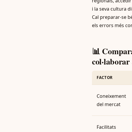
regionals, accedi
i la seva cultura d
Cal preparar-se b
els errors més co
📊 Comparat
col·labora
FACTOR
Coneixement
del mercat
Facilitats