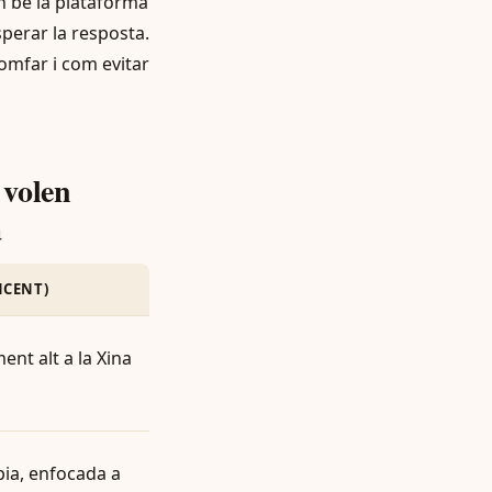
n bé la plataforma
esperar la resposta.
omfar i com evitar
 volen
a
NCENT)
nt alt a la Xina
pia, enfocada a