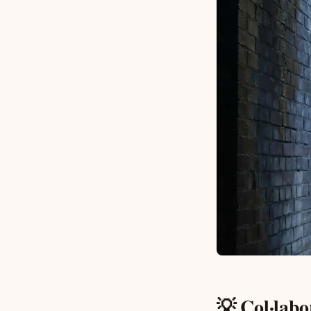
💡 Col·lab