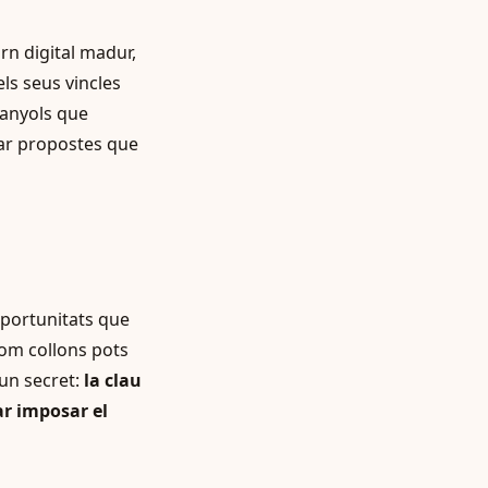
rn digital madur,
ls seus vincles
spanyols que
rar propostes que
oportunitats que
com collons pots
 un secret:
la clau
ar imposar el