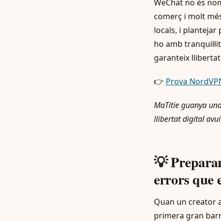
WeChat no és nom
comerç i molt més.
locals, i plantejar
ho amb tranquil·li
garanteix llibertat
👉
Prova NordVPN
MaTitie guanya una 
llibertat digital avu
💡 Preparar
errors que 
Quan un creator a
primera gran barr