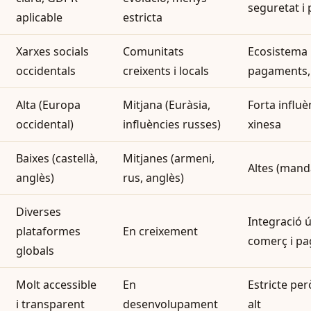
seguretat i p
aplicable
estricta
Xarxes socials
Comunitats
Ecosistema 
occidentals
creixents i locals
pagaments, 
Alta (Europa
Mitjana (Euràsia,
Forta influè
occidental)
influències russes)
xinesa
Baixes (castellà,
Mitjanes (armeni,
Altes (manda
anglès)
rus, anglès)
Diverses
Integració 
plataformes
En creixement
comerç i p
globals
Molt accessible
En
Estricte pe
i transparent
desenvolupament
alt