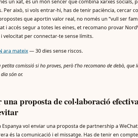
és un xat, és un món sencer que combina xarxes socials, 
 Per això, si vols entrar-hi, has de tenir paciència, cercar c
 propostes que aportin valor real, no només un “vull ser famós
tat i accés segur a totes les eines, et recomano provar Nor
 i velocitat per connectar-te sense límits.
 ara mateix
— 30 dies sense riscos.
petita comissió si ho proves, però t’ho recomano de debò, que la 
i dia són or.
 una proposta de col·laboració efectiva:
evitar
 Espanya vol enviar una proposta de partnership a WeChat 
era és la comunicació i el missatge. Has de tenir en compte