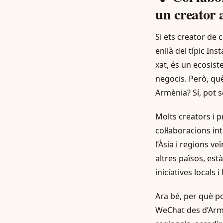
un creator
Si ets creator de
enllà del típic In
xat, és un ecosis
negocis. Però, què
Armènia? Sí, pot 
Molts creators i p
col·laboracions i
l’Àsia i regions v
altres països, es
iniciatives locals 
Ara bé, per què p
WeChat des d’Armè