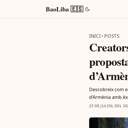
BaoLiba 🇪🇸
INICI
POSTS
Creator
proposta
d’Armèn
Descobreix com el
d’Armènia amb èxit
25 DE JULIOL DEL 20