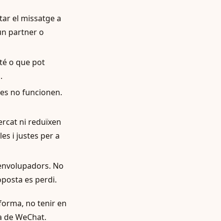
tar el missatge a
 un partner o
té o que pot
.
es no funcionen.
rcat ni reduïxen
es i justes per a
senvolupadors. No
oposta es perdi.
forma, no tenir en
ia de WeChat.