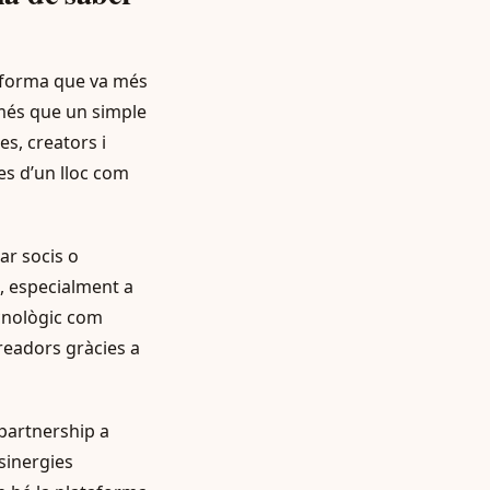
taforma que va més
 més que un simple
s, creators i
es d’un lloc com
ar socis o
l, especialment a
ecnològic com
readors gràcies a
 partnership a
sinergies