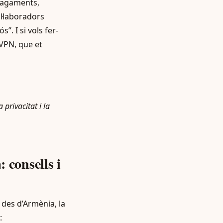
pagaments,
ol·laboradors
”. I si vols fer-
dVPN, que et
privacitat i la
 consells i
des d’Armènia, la
: