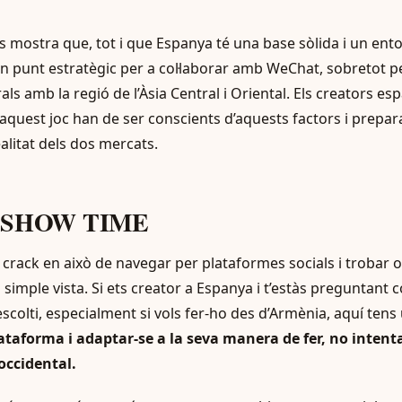
 mostra que, tot i que Espanya té una base sòlida i un ento
n punt estratègic per a col·laborar amb WeChat, sobretot pe
rals amb la regió de l’Àsia Central i Oriental. Els creators e
 aquest joc han de ser conscients d’aquests factors i prepa
alitat dels dos mercats.
e SHOW TIME
n crack en això de navegar per plataformes socials i trobar 
simple vista. Si ets creator a Espanya i t’estàs preguntant 
scolti, especialment si vols fer-ho des d’Armènia, aquí tens
ataforma i adaptar-se a la seva manera de fer, no intent
ccidental.