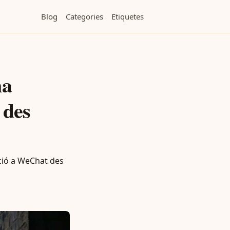
Blog
Categories
Etiquetes
na
 des
ció a WeChat des