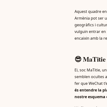
Aquest quadre ens
Armènia pot ser u
geogràfics i cultu
vulguin entrar en
encaixin amb la re
😎 MaTiti
Ei, soc MaTitie, u
semblen ocultes a 
fer que WeChat t’e
és entendre la pl
nostre esquema o