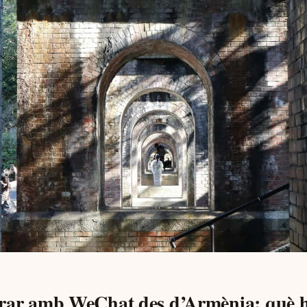
orar amb WeChat des d’Armènia: què h