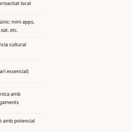
rivacitat local
únic: mini apps,
xat, etc.
ncia cultural
rí essencial)
única amb
agaments
rò amb potencial