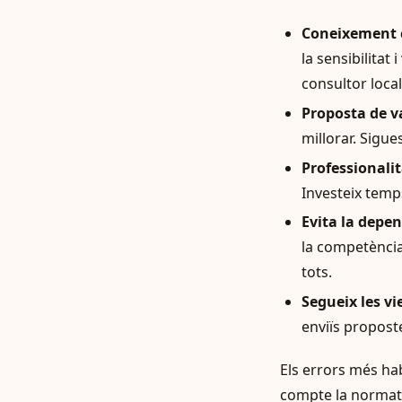
Coneixement cu
la sensibilitat
consultor local
Proposta de va
millorar. Sigue
Professionalit
Investeix temps
Evita la depe
la competència
tots.
Segueix les vie
enviïs propost
Els errors més ha
compte la normati