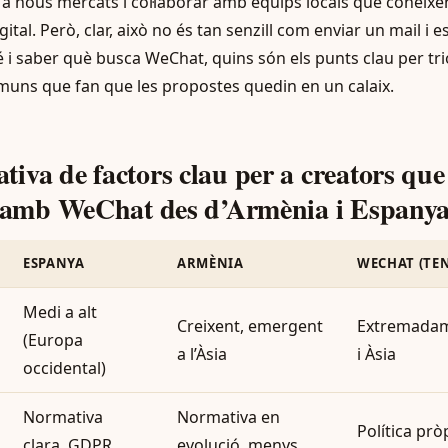
r a nous mercats i col·laborar amb equips locals que coneixe
igital. Però, clar, això no és tan senzill com enviar un mail i 
é i saber què busca WeChat, quins són els punts clau per tri
muns que fan que les propostes quedin en un calaix.
iva de factors clau per a creators que
r amb WeChat des d’Armènia i Espany
ESPANYA
ARMÈNIA
WECHAT (TE
Medi a alt
Creixent, emergent
Extremadame
(Europa
a l’Àsia
i Àsia
occidental)
Normativa
Normativa en
Política prò
clara, GDPR
evolució, menys