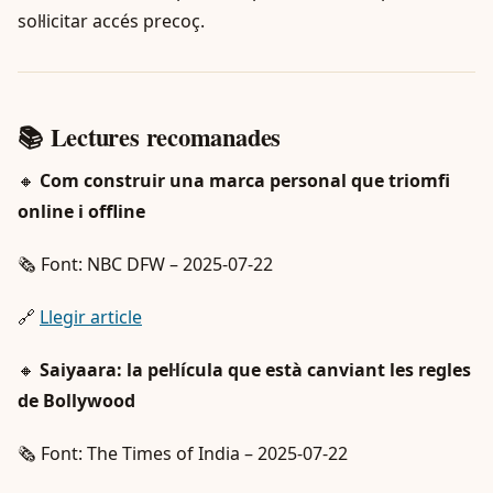
sol·licitar accés precoç.
📚 Lectures recomanades
🔸
Com construir una marca personal que triomfi
online i offline
🗞️ Font: NBC DFW – 2025-07-22
🔗
Llegir article
🔸
Saiyaara: la pel·lícula que està canviant les regles
de Bollywood
🗞️ Font: The Times of India – 2025-07-22