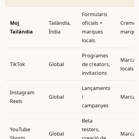
Formularis
Moj
Tailàndia,
oficials +
Cremo, 
Tailàndia
Índia
marques
marques
locals
Programes
Marcas 
TikTok
Global
de creators,
locals
invitacions
Lançaments
Instagram
Global
i
Marcas 
Reels
campanyes
Beta
YouTube
testers,
Global
Marcas 
Shorts
creació de