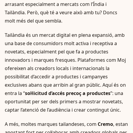
arrasant especialment a mercats com l’Índia i
Tailàndia. Però, què té a veure això amb tu? Doncs
molt més del que sembla.
Tailàndia és un mercat digital en plena expansió, amb
una base de consumidors molt activa i receptiva a
novetats, especialment pel que fa a productes
innovadors i marques fresques. Plataformes com Moj
ofereixen als creadors locals i internacionals la
possibilitat d’accedir a productes i campanyes
exclusives abans que arribin al gran públic. Aquí és on
entra la “
sol·licitud d’accés precoç a productes
”: una
oportunitat per ser dels primers a mostrar novetats,
captar l’atenció de l’audiència i crear contingut únic.
A més, moltes marques tailandeses, com
Cremo
, estan
apostant fort per col·laborar amb creadors globals per