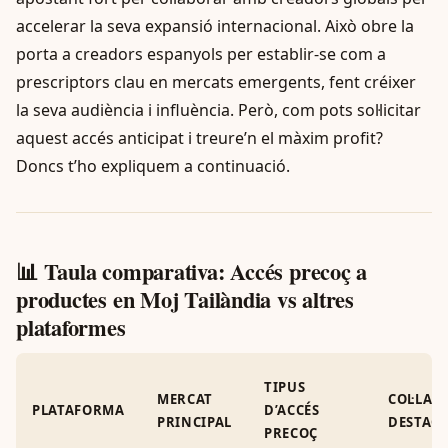
accelerar la seva expansió internacional. Això obre la
porta a creadors espanyols per establir-se com a
prescriptors clau en mercats emergents, fent créixer
la seva audiència i influència. Però, com pots sol·licitar
aquest accés anticipat i treure’n el màxim profit?
Doncs t’ho expliquem a continuació.
📊 Taula comparativa: Accés precoç a
productes en Moj Tailàndia vs altres
plataformes
TIPUS
MERCAT
COL·LAB
PLATAFORMA
D’ACCÉS
PRINCIPAL
DESTAC
PRECOÇ