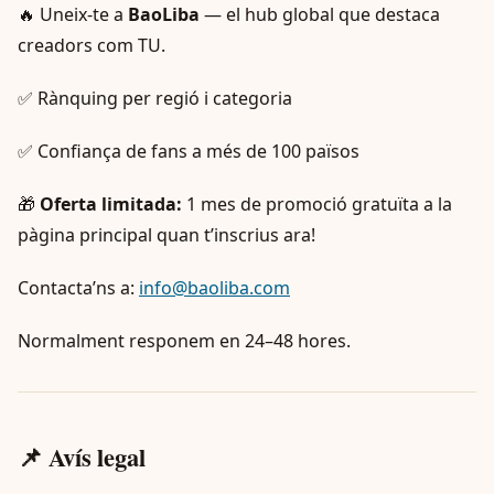
🔥 Uneix-te a
BaoLiba
— el hub global que destaca
creadors com TU.
✅ Rànquing per regió i categoria
✅ Confiança de fans a més de 100 països
🎁
Oferta limitada:
1 mes de promoció gratuïta a la
pàgina principal quan t’inscrius ara!
Contacta’ns a:
info@baoliba.com
Normalment responem en 24–48 hores.
📌 Avís legal