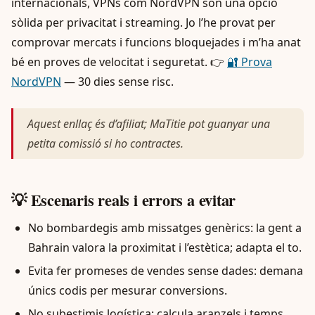
internacionals, VPNs com NordVPN són una opció
sòlida per privacitat i streaming. Jo l’he provat per
comprovar mercats i funcions bloquejades i m’ha anat
bé en proves de velocitat i seguretat. 👉
🔐 Prova
NordVPN
— 30 dies sense risc.
Aquest enllaç és d’afiliat; MaTitie pot guanyar una
petita comissió si ho contractes.
💡 Escenaris reals i errors a evitar
No bombardegis amb missatges genèrics: la gent a
Bahrain valora la proximitat i l’estètica; adapta el to.
Evita fer promeses de vendes sense dades: demana
únics codis per mesurar conversions.
No subestimis logística: calcula aranzels i temps