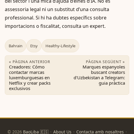
del sector i una mica d’ajuda d’eines d’IA. No és
assessoria legal ni un substitut d’una consulta
professional. Si hi ha dubtes específics sobre
importacions o fiscalitat, consulta un expert.
Bahrain
Etsy
Healthy-Lifestyle
« PÀGINA ANTERIOR
PÀGINA SEGÜENT »
Creadores: Cómo
Marques espanyoles
contactar marcas
buscant creators
luxemburguesas en
d'Uzbekistan a Telegram:
Netflix y crear packs
guia pràctica
exclusivos
© 2026
BaoLiba 🇪🇸
·
About Us
·
Contacta amb nosaltres
·