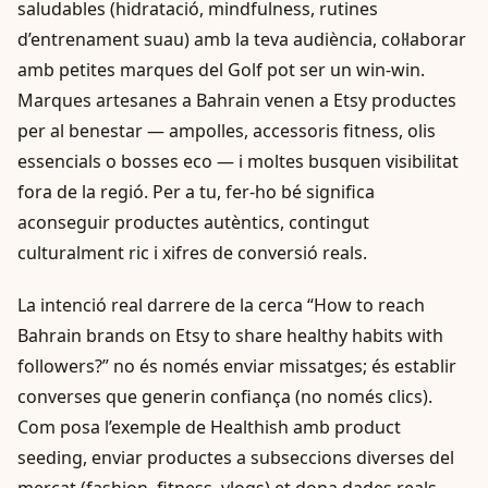
saludables (hidratació, mindfulness, rutines
d’entrenament suau) amb la teva audiència, col·laborar
amb petites marques del Golf pot ser un win-win.
Marques artesanes a Bahrain venen a Etsy productes
per al benestar — ampolles, accessoris fitness, olis
essencials o bosses eco — i moltes busquen visibilitat
fora de la regió. Per a tu, fer-ho bé significa
aconseguir productes autèntics, contingut
culturalment ric i xifres de conversió reals.
La intenció real darrere de la cerca “How to reach
Bahrain brands on Etsy to share healthy habits with
followers?” no és només enviar missatges; és establir
converses que generin confiança (no només clics).
Com posa l’exemple de Healthish amb product
seeding, enviar productes a subseccions diverses del
mercat (fashion, fitness, vlogs) et dona dades reals