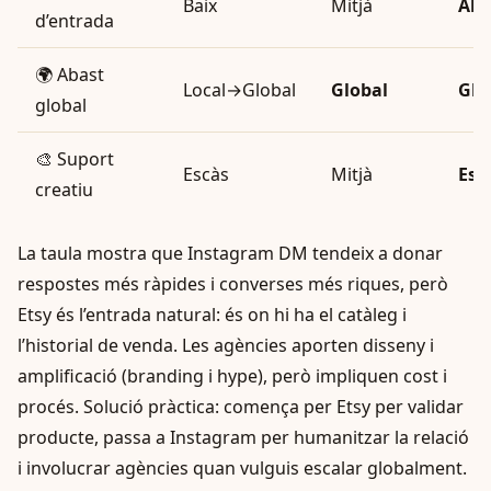
Baix
Mitjà
Alt
d’entrada
🌍 Abast
Local→Global
Global
Glo
global
🎨 Suport
Escàs
Mitjà
Esp
creatiu
La taula mostra que Instagram DM tendeix a donar
respostes més ràpides i converses més riques, però
Etsy és l’entrada natural: és on hi ha el catàleg i
l’historial de venda. Les agències aporten disseny i
amplificació (branding i hype), però impliquen cost i
procés. Solució pràctica: comença per Etsy per validar
producte, passa a Instagram per humanitzar la relació
i involucrar agències quan vulguis escalar globalment.