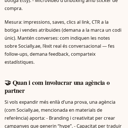
botiga Etsy). - Microvideo d’unboxing amb sticker de
compra.
Mesura: impressions, saves, clics al link, CTR a la
botiga i vendes atribuïdes (demana a la marca un codi
únic). Mantén converses: com indiquen les notes
sobre Socially.ae, l’èxit real és conversacional — fes
follow-ups, demana feedback, comparteix
estadístiques.
🤝 Quan i com involucrar una agència o
partner
Si vols expandir més enllà d’una prova, una agència
(com Socially.ae, mencionada en materials de
referència) aporta: - Branding i creativitat per crear
campanyes que generin “hype”. - Capacitat per traduir