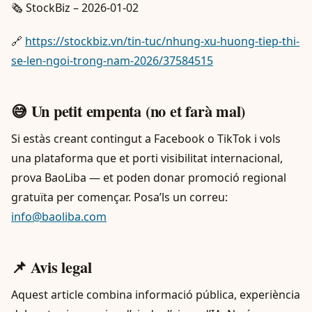
🗞️ StockBiz – 2026-01-02
🔗
https://stockbiz.vn/tin-tuc/nhung-xu-huong-tiep-thi-
se-len-ngoi-trong-nam-2026/37584515
😅 Un petit empenta (no et farà mal)
Si estàs creant contingut a Facebook o TikTok i vols
una plataforma que et porti visibilitat internacional,
prova BaoLiba — et poden donar promoció regional
gratuïta per començar. Posa’ls un correu:
info@baoliba.com
📌 Avis legal
Aquest article combina informació pública, experiència