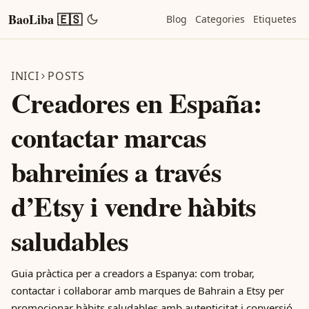
BaoLiba 🇪🇸
Blog
Categories
Etiquetes
INICI
POSTS
Creadores en España:
contactar marcas
bahreiníes a través
d’Etsy i vendre hàbits
saludables
Guia pràctica per a creadors a Espanya: com trobar,
contactar i col·laborar amb marques de Bahrain a Etsy per
promocionar hàbits saludables amb autenticitat i conversió.