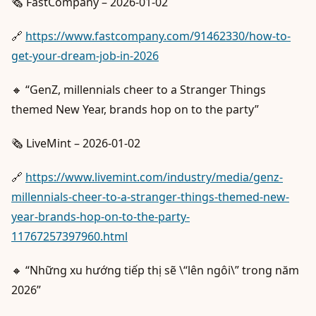
🗞️ FastCompany – 2026-01-02
🔗
https://www.fastcompany.com/91462330/how-to-
get-your-dream-job-in-2026
🔸 “GenZ, millennials cheer to a Stranger Things
themed New Year, brands hop on to the party”
🗞️ LiveMint – 2026-01-02
🔗
https://www.livemint.com/industry/media/genz-
millennials-cheer-to-a-stranger-things-themed-new-
year-brands-hop-on-to-the-party-
11767257397960.html
🔸 “Những xu hướng tiếp thị sẽ \“lên ngôi\” trong năm
2026”