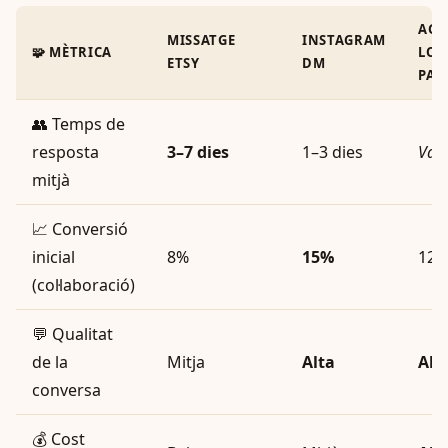
AGÈ
MISSATGE
INSTAGRAM
🧩 MÈTRICA
LOC
ETSY
DM
PAR
👥 Temps de
resposta
3–7 dies
1–3 dies
Varí
mitjà
📈 Conversió
inicial
8%
15%
12
(col·laboració)
💬 Qualitat
de la
Mitja
Alta
Alt
conversa
💰 Cost