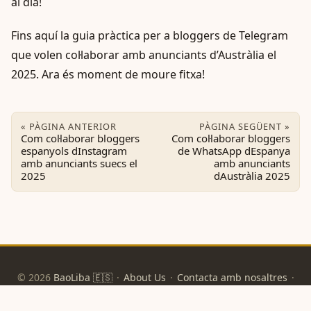
al dia!
Fins aquí la guia pràctica per a bloggers de Telegram
que volen col·laborar amb anunciants d’Austràlia el
2025. Ara és moment de moure fitxa!
« PÀGINA ANTERIOR
PÀGINA SEGÜENT »
Com col·laborar bloggers
Com col·laborar bloggers
espanyols dInstagram
de WhatsApp dEspanya
amb anunciants suecs el
amb anunciants
2025
dAustràlia 2025
© 2026
BaoLiba 🇪🇸
·
About Us
·
Contacta amb nosaltres
·
Política de privacitat
·
Condicions d'ús