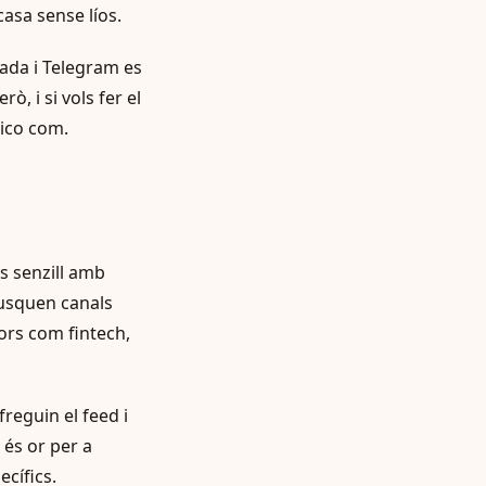
casa sense líos.
zada i Telegram es
, i si vols fer el
lico com.
és senzill amb
busquen canals
ors com fintech,
reguin el feed i
 és or per a
cífics.