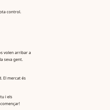
ota control.
os volen arribar a
la seva gent.
. El mercat és
u i els
e començar!