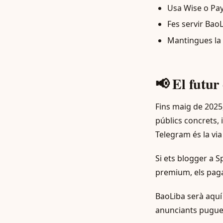
Usa Wise o Pay
Fes servir BaoL
Mantingues la 
📢 El futur 
Fins maig de 2025,
públics concrets, 
Telegram és la vi
Si ets blogger a 
premium, els paga
BaoLiba serà aquí 
anunciants pugueu