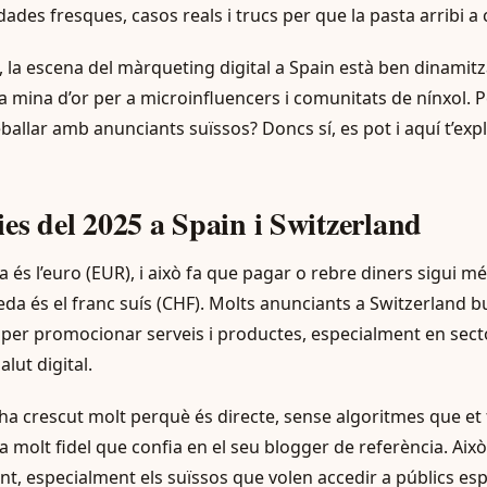
des fresques, casos reals i trucs per que la pasta arribi a 
, la escena del màrqueting digital a Spain està ben dinamit
mina d’or per a microinfluencers i comunitats de nínxol. Però
reballar amb anunciants suïssos? Doncs sí, es pot i aquí t’exp
es del 2025 a Spain i Switzerland
 és l’euro (EUR), i això fa que pagar o rebre diners sigui m
eda és el franc suís (CHF). Molts anunciants a Switzerland 
us per promocionar serveis i productes, especialment en sect
alut digital.
a crescut molt perquè és directe, sense algoritmes que et f
molt fidel que confia en el seu blogger de referència. Això
t, especialment els suïssos que volen accedir a públics espe