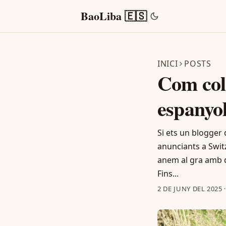
BaoLiba 🇪🇸
INICI
POSTS
Com col
espanyo
Si ets un blogger 
anunciants a Switz
anem al gra amb da
Fins...
2 DE JUNY DEL 2025