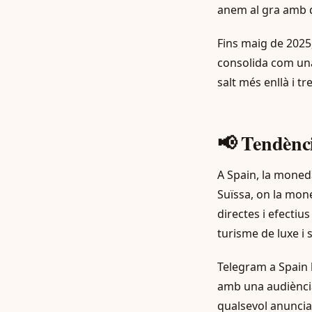
anem al gra amb da
Fins maig de 2025
consolida com una 
salt més enllà i t
📢 Tendènci
A Spain, la moneda
Suïssa, on la mon
directes i efecti
turisme de luxe i s
Telegram a Spain h
amb una audiència 
qualsevol anuncian