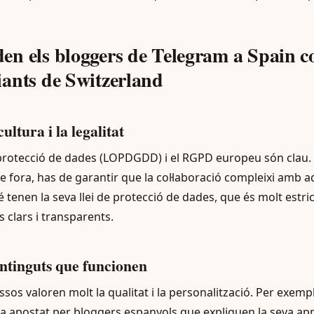
n els bloggers de Telegram a Spain co
ants de Switzerland
ultura i la legalitat
de protecció de dades (LOPDGDD) i el RGPD europeu són clau.
 fora, has de garantir que la col·laboració compleixi amb 
tenen la seva llei de protecció de dades, que és molt estrict
 clars i transparents.
ontinguts que funcionen
ssos valoren molt la qualitat i la personalització. Per exemp
a apostat per bloggers espanyols que expliquen la seva ap