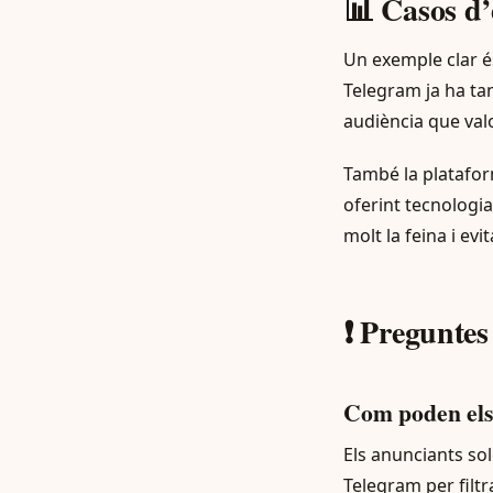
📊 Casos d’è
Un exemple clar é
Telegram ja ha ta
audiència que valo
També la platafo
oferint tecnologi
molt la feina i ev
❗ Preguntes
Com poden els 
Els anunciants so
Telegram per filtr