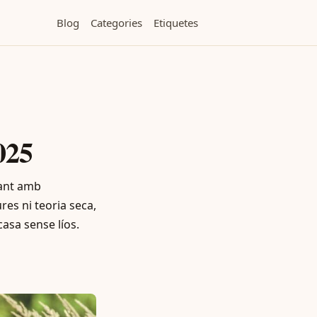
Blog
Categories
Etiquetes
025
rant amb
res ni teoria seca,
casa sense líos.