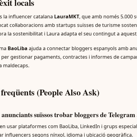
xit locals
s la influencer catalana
LauraMKT
, que amb només 5.000 s
ncat col·laboracions amb startups suïsses de turisme sosten
ra la sostenibilitat i Laura adapta el seu contingut a aque
rma
BaoLiba
ajuda a connectar bloggers espanyols amb anu
a per gestionar pagaments, contractes i informes de campany
ita maldecaps.
 freqüents (People Also Ask)
anunciants suïssos trobar bloggers de Telegram
len usar plataformes com BaoLiba, LinkedIn i grups especial
ar influencers segons nínxol, idioma i ubicació geogràfica.