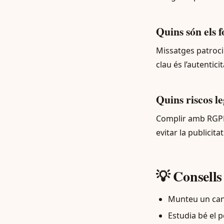
Quins són els 
Missatges patroci
clau és l’autentici
Quins riscos l
Complir amb RGPD,
evitar la publicit
💡 Consells
Munteu un cana
Estudia bé el p