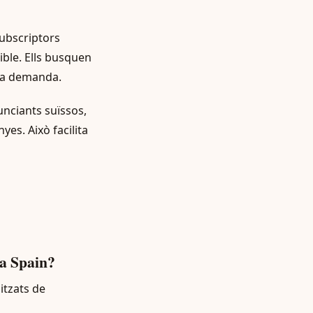
ubscriptors
ible. Ells busquen
sta demanda.
nciants suïssos,
es. Això facilita
 a Spain?
itzats de