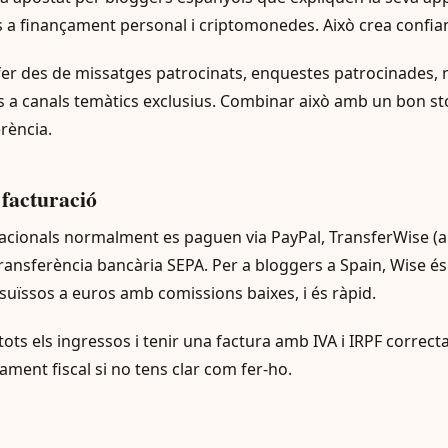
 a finançament personal i criptomonedes. Això crea confian
fer des de missatges patrocinats, enquestes patrocinades, 
s a canals temàtics exclusius. Combinar això amb un bon sto
erència.
 facturació
nacionals normalment es paguen via PayPal, TransferWise (a
ransferència bancària SEPA. Per a bloggers a Spain, Wise és
suïssos a euros amb comissions baixes, i és ràpid.
ots els ingressos i tenir una factura amb IVA i IRPF correcta
ent fiscal si no tens clar com fer-ho.