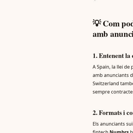
💡 Com pode
amb anunci
1. Entenent la c
A Spain, la llei 
amb anunciants de
Switzerland també 
sempre contractes
2. Formats i c
Els anunciants suï
fintech
Numbrs
h