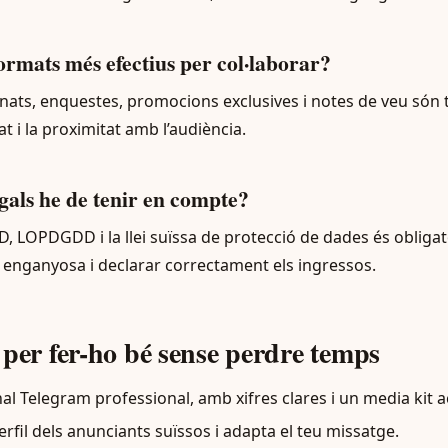
formats més efectius per col·laborar?
nats, enquestes, promocions exclusives i notes de veu són 
tat i la proximitat amb l’audiència.
egals he de tenir en compte?
 LOPDGDD i la llei suïssa de protecció de dades és obligato
at enganyosa i declarar correctament els ingressos.
 per fer-ho bé sense perdre temps
l Telegram professional, amb xifres clares i un media kit ac
erfil dels anunciants suïssos i adapta el teu missatge.