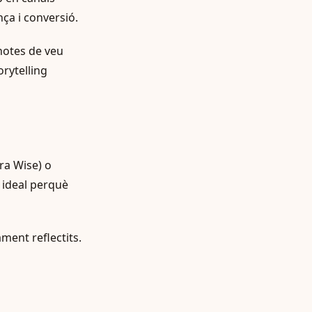
ça i conversió.
notes de veu
rytelling
ra Wise) o
 ideal perquè
ment reflectits.