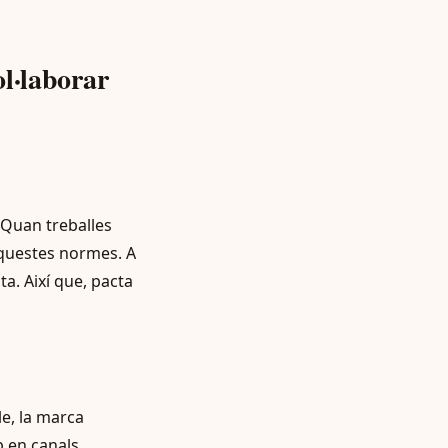
l·laborar
 Quan treballes
aquestes normes. A
a. Així que, pacta
le, la marca
p en canals