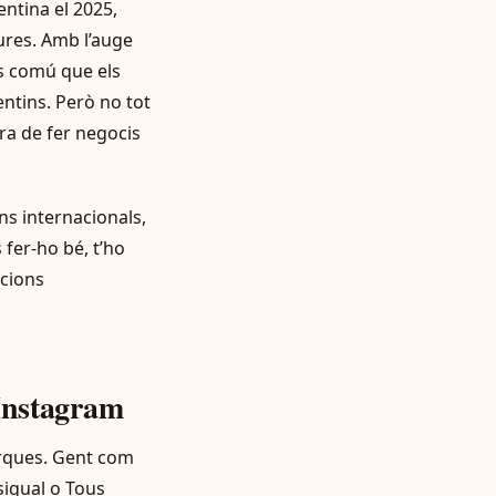
ntina el 2025,
tures. Amb l’auge
és comú que els
ntins. Però no tot
era de fer negocis
ns internacionals,
fer-ho bé, t’ho
acions
 Instagram
arques. Gent com
igual o Tous