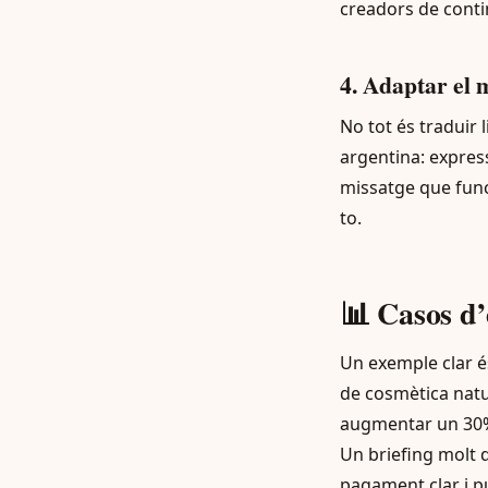
creadors de conti
4. Adaptar el 
No tot és traduir 
argentina: express
missatge que funci
to.
📊 Casos d’è
Un exemple clar és
de cosmètica natu
augmentar un 30%
Un briefing molt d
pagament clar i p