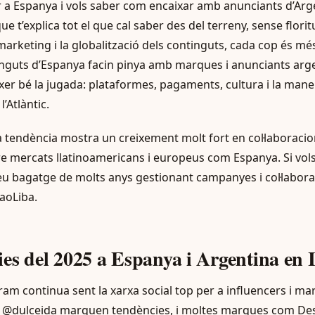
r a Espanya i vols saber com encaixar amb anunciants d’Arge
que t’explica tot el que cal saber des del terreny, sense flori
marketing i la globalització dels continguts, cada cop és m
nguts d’Espanya facin pinya amb marques i anunciants arge
nèixer bé la jugada: plataformes, pagaments, cultura i la man
l’Atlàntic.
la tendència mostra un creixement molt fort en col·laboracio
e mercats llatinoamericans i europeus com Espanya. Si vols 
eu bagatge de molts anys gestionant campanyes i col·labor
BaoLiba.
es del 2025 a Espanya i Argentina en
ram continua sent la xarxa social top per a influencers i m
@dulceida marquen tendències, i moltes marques com Des