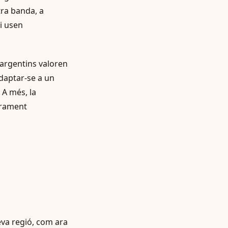
tra banda, a
i usen
argentins valoren
adaptar-se a un
 A més, la
larament
va regió, com ara