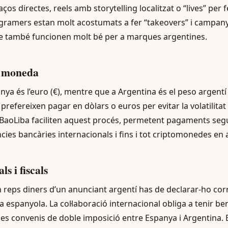
aços directes, reels amb storytelling localitzat o “lives” per 
agramers estan molt acostumats a fer “takeovers” i campan
e també funcionen molt bé per a marques argentines.
i moneda
a és l’euro (€), mentre que a Argentina és el peso argentí 
prefereixen pagar en dòlars o euros per evitar la volatilitat
aoLiba faciliten aquest procés, permetent pagaments segu
cies bancàries internacionals i fins i tot criptomonedes en 
ls i fiscals
reps diners d’un anunciant argentí has de declarar-ho co
ia espanyola. La col·laboració internacional obliga a tenir ben
es convenis de doble imposició entre Espanya i Argentina. E