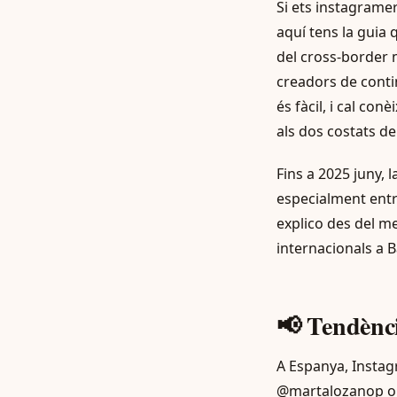
Si ets instagrame
aquí tens la guia 
del cross-border 
creadors de conti
és fàcil, i cal co
als dos costats de 
Fins a 2025 juny, 
especialment entr
explico des del m
internacionals a 
📢 Tendènci
A Espanya, Instag
@martalozanop o 