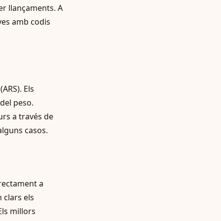
fer llançaments. A
yes amb codis
(ARS). Els
 del peso.
rs a través de
alguns casos.
rrectament a
 clars els
ls millors