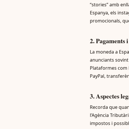
“stories” amb enll
Espanya, els inst
promocionals, qu
2. Pagaments 
La moneda a Espany
anunciants sovint 
Plataformes com B
PayPal, transferèn
3. Aspectes lega
Recorda que quan 
l’Agència Tributàr
impostos i possibl