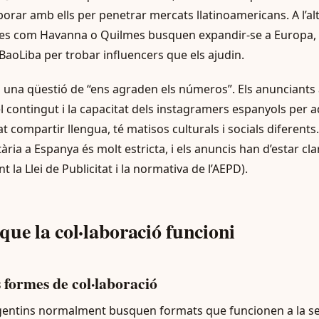
borar amb ells per penetrar mercats llatinoamericans. A l’al
es com Havanna o Quilmes busquen expandir-se a Europa, 
aoLiba per trobar influencers que els ajudin.
una qüestió de “ens agraden els números”. Els anunciants 
el contingut i la capacitat dels instagramers espanyols per 
t compartir llengua, té matisos culturals i socials diferents.
ària a Espanya és molt estricta, i els anuncis han d’estar c
nt la Llei de Publicitat i la normativa de l’AEPD).
que la col·laboració funcioni
s formes de col·laboració
gentins normalment busquen formats que funcionen a la se