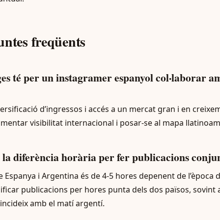
untes freqüents
es té per un instagramer espanyol col·laborar a
ersificació d’ingressos i accés a un mercat gran i en creix
ntar visibilitat internacional i posar-se al mapa llatinoam
la diferència horària per fer publicacions conju
e Espanya i Argentina és de 4-5 hores depenent de l’època de
ficar publicacions per hores punta dels dos països, sovint a
incideix amb el matí argentí.