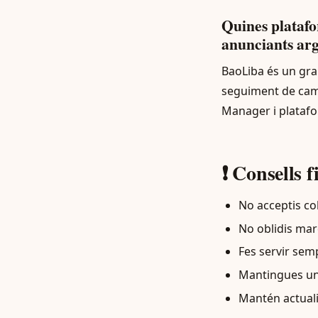
Quines plataf
anunciants arg
BaoLiba és un gran
seguiment de cam
Manager i platafo
❗ Consells f
No acceptis col
No oblidis marc
Fes servir se
Mantingues una
Mantén actualit