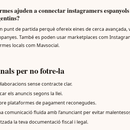
ormes ajuden a connectar instagramers espanyol
entins?
 punt de partida perquè ofereix eines de cerca avançada, ve
panyes. També es poden usar marketplaces com Instagra
rmes locals com Mavsocial.
inals per no fotre-la
·laboracions sense contracte clar.
ar els anuncis segons la llei.
mpre plataformes de pagament reconegudes.
 comunicació fluida amb l’anunciant per evitar malenteso
zada la teva documentació fiscal i legal.