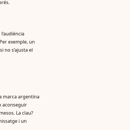
prés.
 l’audiència
. Per exemple, un
i no s’ajusta el
 la marca argentina
an aconseguir
mesos. La clau?
missatge i un