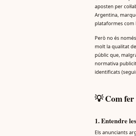
aposten per col·la
Argentina, marqu
plataformes com B
Però no és només 
molt la qualitat d
públic que, malgra
normativa publicit
identificats (segui
💡 Com fer 
1. Entendre le
Els anunciants ar