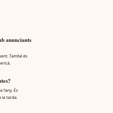
mb anunciants
ement. També és
ericà.
ntes?
 l’any. És
 la tarda