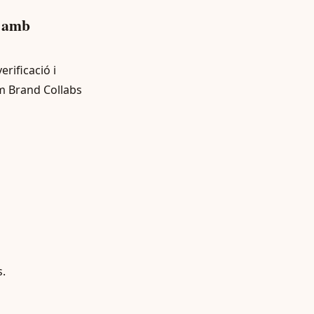
s amb
rificació i
m Brand Collabs
s.