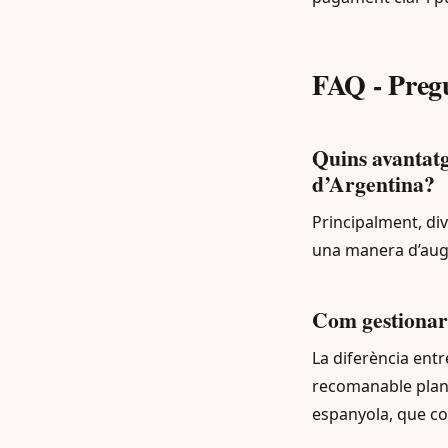
FAQ - Preg
Quins avantatg
d’Argentina?
Principalment, div
una manera d’augme
Com gestionar 
La diferència entr
recomanable plani
espanyola, que co