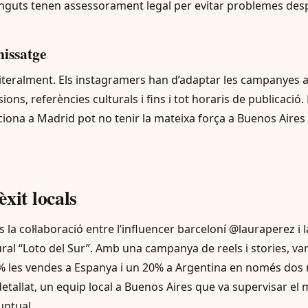
nguts tenen assessorament legal per evitar problemes des
missatge
literalment. Els instagramers han d’adaptar les campanyes a
ions, referències culturals i fins i tot horaris de publicació
ona a Madrid pot no tenir la mateixa força a Buenos Aires s
xit locals
 la col·laboració entre l’influencer barceloní @lauraperez i
ral “Loto del Sur”. Amb una campanya de reels i stories, v
 les vendes a Espanya i un 20% a Argentina en només dos 
etallat, un equip local a Buenos Aires que va supervisar el 
untual.