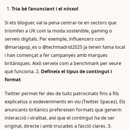
Tria bé l’anunciant i el nínxol
Si ets bloguer, val la pena centrar-te en sectors que
triomfen a UK com la moda sostenible, gaming o
serveis digitals. Per exemple, influencers com
@mariapop_es o @techmadrid2025 ja tenen fama local
i han començat a fer campanyes amb marques
britàniques. Això serveix com a benchmark per veure
què funciona. 2.
Defineix el tipus de contingut i
format
Twitter permet fer des de tuits patrocinats fins a fils
explicatius o esdeveniments en viu (Twitter Spaces). Els
anuncants britànics prefereixen formats que generin
interacció i viralitat, així que el contingut ha de ser
original, directe i amb trucades a l’acció clares. 3.