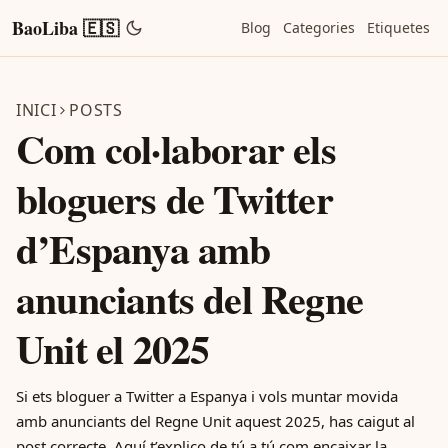
BaoLiba 🇪🇸
Blog
Categories
Etiquetes
INICI
POSTS
Com col·laborar els
bloguers de Twitter
d’Espanya amb
anunciants del Regne
Unit el 2025
Si ets bloguer a Twitter a Espanya i vols muntar movida
amb anunciants del Regne Unit aquest 2025, has caigut al
post correcte. Aquí t’explico de tú a tú com encaixar la