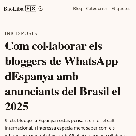
BaoLiba 🇪🇸
Blog
Categories
Etiquetes
INICI
POSTS
Com col·laborar els
bloggers de WhatsApp
dEspanya amb
anunciants del Brasil el
2025
Si ets blogger a Espanya i estàs pensant en fer el salt
internacional, t’interessa especialment saber com els
influencers que treballen amb WhatsApp poden col·laborar