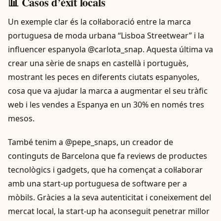
📊 Casos d’èxit locals
Un exemple clar és la col·laboració entre la marca
portuguesa de moda urbana “Lisboa Streetwear” i la
influencer espanyola @carlota_snap. Aquesta última va
crear una sèrie de snaps en castellà i portuguès,
mostrant les peces en diferents ciutats espanyoles,
cosa que va ajudar la marca a augmentar el seu tràfic
web i les vendes a Espanya en un 30% en només tres
mesos.
També tenim a @pepe_snaps, un creador de
continguts de Barcelona que fa reviews de productes
tecnològics i gadgets, que ha començat a col·laborar
amb una start-up portuguesa de software per a
mòbils. Gràcies a la seva autenticitat i coneixement del
mercat local, la start-up ha aconseguit penetrar millor