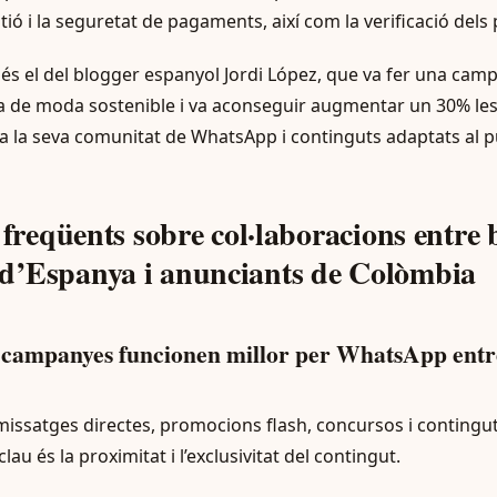
stió i la seguretat de pagaments, així com la verificació dels 
al és el del blogger espanyol Jordi López, que va fer una c
 de moda sostenible i va aconseguir augmentar un 30% les
a la seva comunitat de WhatsApp i continguts adaptats al pú
 freqüents sobre col·laboracions entre 
’Espanya i anunciants de Colòmbia
e campanyes funcionen millor per WhatsApp entr
satges directes, promocions flash, concursos i continguts
lau és la proximitat i l’exclusivitat del contingut.