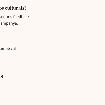
os culturals?
t segons feedback.
 campanya.
També cal
ns