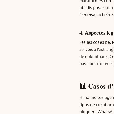
Plataformes com P
oblidis posar tot 
Espanya, la factur
4. Aspectes lega
Fes les coses bé.
serveis a l’estran
de colombians. Co
base per no tenir
📊 Casos d’
Hi ha moltes agèn
tipus de col·labo
bloggers WhatsApp