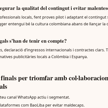
gurar la qualitat del contingut i evitar malentes
fessionals locals, fent proves pilot i adaptant el contingu
ogger entengui bé la cultura colombiana abans de llançar la
egals s’han de tenir en compte?
, declaració d’ingressos internacionals i contractes clars. 
atives publicitàries locals a Colòmbia i Espanya.
 finals per triomfar amb col·laboracio
als
teu canal WhatsApp actiu i segmentat.
lataformes com BaoLiba per evitar maldecaps.