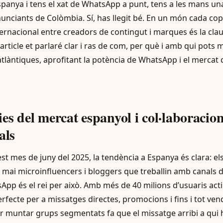
spanya i tens el xat de WhatsApp a punt, tens a les mans un
nciants de Colòmbia. Sí, has llegit bé. En un món cada cop
nternacional entre creadors de contingut i marques és la clau
 article et parlaré clar i ras de com, per què i amb qui pots
làntiques, aprofitant la potència de WhatsApp i el mercat c
es del mercat espanyol i col·laboracio
als
uest mes de juny del 2025, la tendència a Espanya és clara: e
ai microinfluencers i bloggers que treballin amb canals di
App és el rei per això. Amb més de 40 milions d’usuaris act
rfecte per a missatges directes, promocions i fins i tot ven
per muntar grups segmentats fa que el missatge arribi a qui 