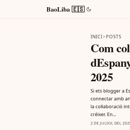
BaoLiba 🇪🇸
INICI
POSTS
Com col
dEspany
2025
Si ets blogger a E
connectar amb anu
la col·laboració i
créixer. En...
2 DE JULIOL DEL 202