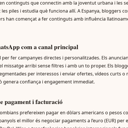
en continguts que connectin amb la joventut urbana i les se
t les piles i estudia què funciona allí. A Espanya, bloggers
s han començat a fer continguts amb influència llatinoam
hatsApp com a canal principal
 per fer campanyes directes i personalitzades. Els anuncia
l missatge arribi sense filtres i amb un to proper. Els blog
 segmentades per interessos i enviar ofertes, vídeos curts o 
xò genera confiança i engagement immediat.
de pagament i facturació
lombians prefereixen pagar en dòlars americans o pesos c
anyols el millor és negociar pagaments a l’euro (EUR) per e