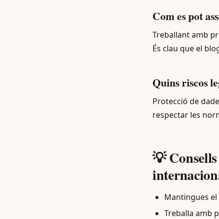
Com es pot asse
Treballant amb pro
És clau que el bl
Quins riscos l
Protecció de dades
respectar les norm
💡 Consells
internacion
Mantingues el 
Treballa amb p