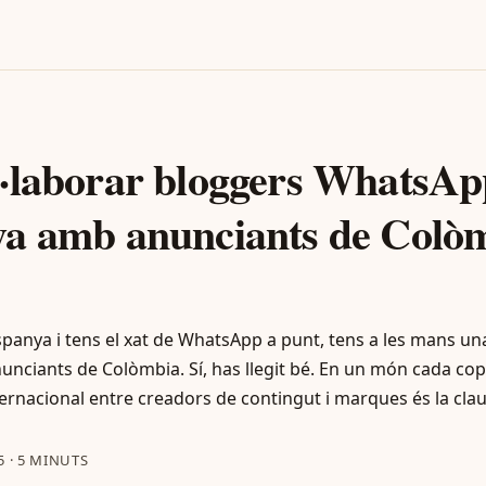
·laborar bloggers WhatsAp
a amb anunciants de Colòm
spanya i tens el xat de WhatsApp a punt, tens a les mans un
nciants de Colòmbia. Sí, has llegit bé. En un món cada cop
nternacional entre creadors de contingut i marques és la clau
5
·
5 MINUTS