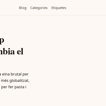
Blog
Categories
Etiquetes
p
bia el
a eina brutal per
 més globalitzat,
 per fer pasta i