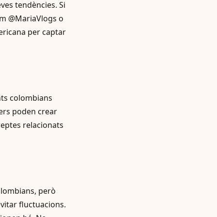
ves tendències. Si
 com @MariaVlogs o
ericana per captar
nts colombians
gers poden crear
reptes relacionats
olombians, però
vitar fluctuacions.