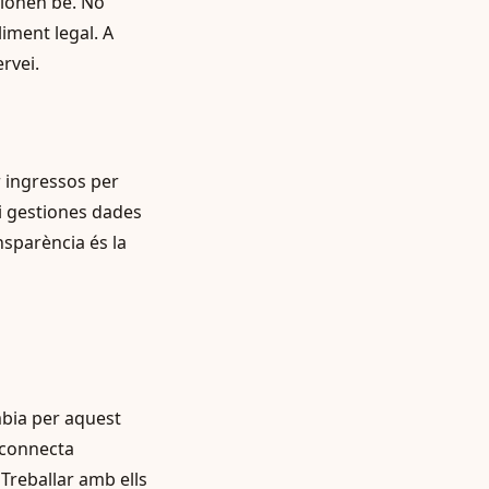
cionen bé. No
liment legal. A
rvei.
r ingressos per
si gestiones dades
nsparència és la
mbia per aquest
 connecta
Treballar amb ells