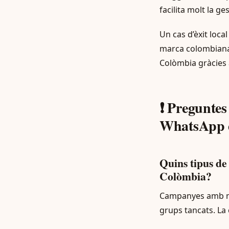
facilita molt la ge
Un cas d’èxit loc
marca colombiana
Colòmbia gràcies 
❗ Preguntes
WhatsApp d
Quins tipus d
Colòmbia?
Campanyes amb mis
grups tancats. La c