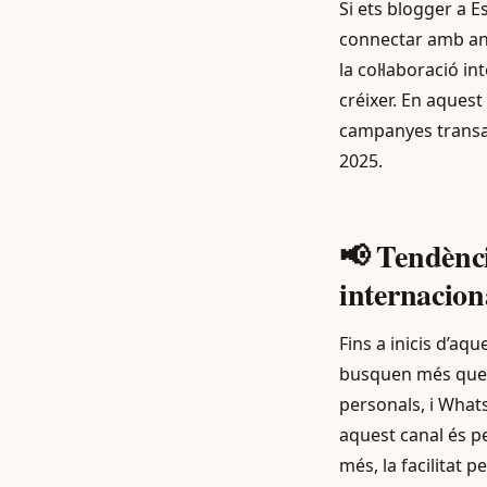
Si ets blogger a E
connectar amb anu
la col·laboració i
créixer. En aquest
campanyes transat
2025.
📢 Tendènci
internacion
Fins a inicis d’aq
busquen més que m
personals, i Whats
aquest canal és pe
més, la facilitat 