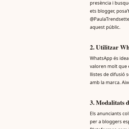
presència i busqu
ets blogger, posa’
@PaulaTrendsetter
aquest públic.
2. Utilitzar W
WhatsApp és ideal
valoren molt que e
llistes de difusió
amb la marca. Ai
3. Modalitats 
Els anunciants co
per a bloggers esp