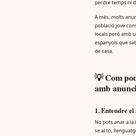
perdre temps ni d
A més, molts anu
població jove con
locals però amb un
espanyols que sab
de casa.
💡 Com pod
amb anunci
1. Entendre el
No pots anar a la 
se al to, llengua