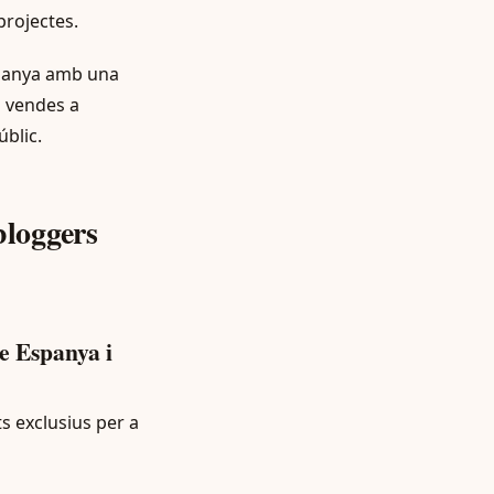
projectes.
ampanya amb una
 vendes a
blic.
bloggers
e Espanya i
 exclusius per a