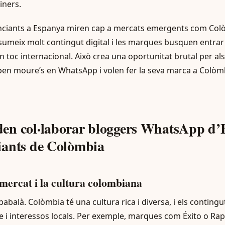
iners.
nciants a Espanya miren cap a mercats emergents com Colò
sumeix molt contingut digital i les marques busquen entr
 toc internacional. Això crea una oportunitat brutal per al
en moure’s en WhatsApp i volen fer la seva marca a Colòmb
en col·laborar bloggers WhatsApp d’
ants de Colòmbia
 mercat i la cultura colombiana
babalà. Colòmbia té una cultura rica i diversa, i els conting
tge i interessos locals. Per exemple, marques com Éxito o Ra