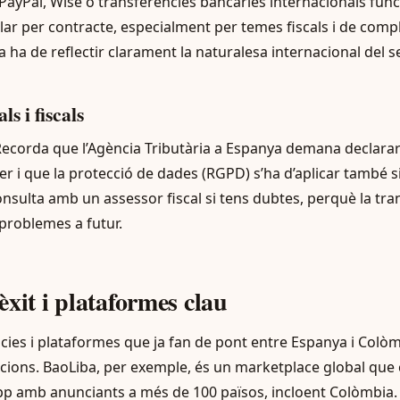
ayPal, Wise o transferències bancàries internacionals fun
clar per contracte, especialment per temes fiscals i de comp
a ha de reflectir clarament la naturalesa internacional del se
ls i fiscals
 Recorda que l’Agència Tributària a Espanya demana declara
ger i que la protecció de dades (RGPD) s’ha d’aplicar també 
nsulta amb un assessor fiscal si tens dubtes, perquè la tra
 problemes a futur.
èxit i plataformes clau
cies i plataformes que ja fan de pont entre Espanya i Colò
racions. BaoLiba, per exemple, és un marketplace global que
 amb anunciants a més de 100 països, incloent Colòmbia. 