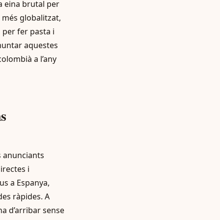
a eina brutal per
 més globalitzat,
 per fer pasta i
 muntar aquestes
olombià a l’any
ns
ls anunciants
rectes i
ius a Espanya,
des ràpides. A
ha d’arribar sense