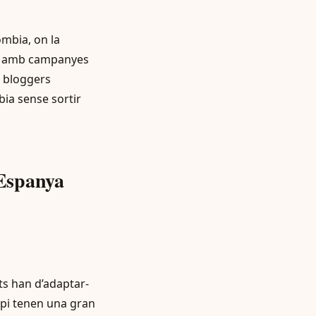
mbia, on la
ar amb campanyes
s bloggers
ia sense sortir
Espanya
uts han d’adaptar-
ppi tenen una gran