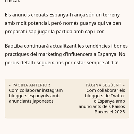
i fiscal.
Els anuncis creuats Espanya-França són un terreny
amb molt potencial, però només guanya qui va ben
preparat i sap jugar la partida amb cap i cor.
BaoLiba continuarà actualitzant les tendències i bones
pràctiques del marketing d’influencers a Espanya. No
perdis detall i segueix-nos per estar sempre al dia!
« PÀGINA ANTERIOR
PÀGINA SEGÜENT »
Com col·laborar instagram
Com col·laborar els
bloggers espanyols amb
bloggers de Twitter
anunciants japonesos
d’Espanya amb
anunciants dels Països
Baixos el 2025