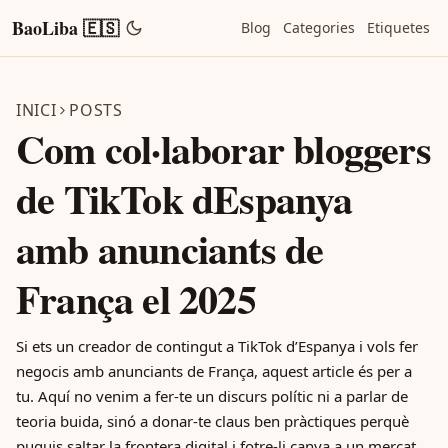
BaoLiba 🇪🇸
Blog
Categories
Etiquetes
INICI
POSTS
Com col·laborar bloggers
de TikTok dEspanya
amb anunciants de
França el 2025
Si ets un creador de contingut a TikTok d’Espanya i vols fer
negocis amb anunciants de França, aquest article és per a
tu. Aquí no venim a fer-te un discurs polític ni a parlar de
teoria buida, sinó a donar-te claus ben pràctiques perquè
puguis saltar la frontera digital i fotre-li canya a un mercat...