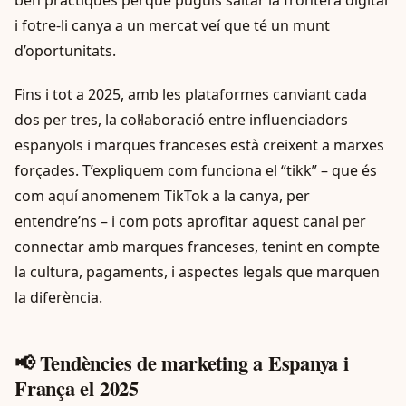
ben pràctiques perquè puguis saltar la frontera digital
i fotre-li canya a un mercat veí que té un munt
d’oportunitats.
Fins i tot a 2025, amb les plataformes canviant cada
dos per tres, la col·laboració entre influenciadors
espanyols i marques franceses està creixent a marxes
forçades. T’expliquem com funciona el “tikk” – que és
com aquí anomenem TikTok a la canya, per
entendre’ns – i com pots aprofitar aquest canal per
connectar amb marques franceses, tenint en compte
la cultura, pagaments, i aspectes legals que marquen
la diferència.
📢 Tendències de marketing a Espanya i
França el 2025