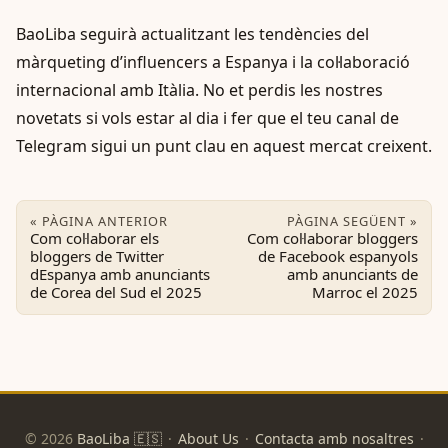
BaoLiba seguirà actualitzant les tendències del
màrqueting d’influencers a Espanya i la col·laboració
internacional amb Itàlia. No et perdis les nostres
novetats si vols estar al dia i fer que el teu canal de
Telegram sigui un punt clau en aquest mercat creixent.
« PÀGINA ANTERIOR
PÀGINA SEGÜENT »
Com col·laborar els
Com col·laborar bloggers
bloggers de Twitter
de Facebook espanyols
dEspanya amb anunciants
amb anunciants de
de Corea del Sud el 2025
Marroc el 2025
© 2026
BaoLiba 🇪🇸
·
About Us
·
Contacta amb nosaltres
·