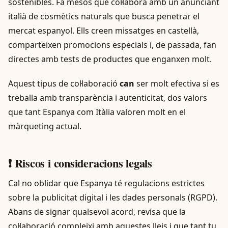
sostenibles. Fa mesos que col·labora amb un anunciant
italià de cosmètics naturals que busca penetrar el
mercat espanyol. Ells creen missatges en castellà,
comparteixen promocions especials i, de passada, fan
directes amb tests de productes que enganxen molt.
Aquest tipus de col·laboració
can
ser molt efectiva si es
treballa amb transparència i autenticitat, dos valors
que tant Espanya com Itàlia valoren molt en el
màrqueting actual.
❗ Riscos i consideracions legals
Cal no oblidar que Espanya té regulacions estrictes
sobre la publicitat digital i les dades personals (RGPD).
Abans de signar qualsevol acord, revisa que la
col·laboració compleixi amb aquestes lleis i que tant tu