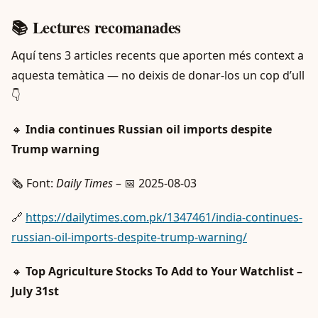
📚 Lectures recomanades
Aquí tens 3 articles recents que aporten més context a
aquesta temàtica — no deixis de donar-los un cop d’ull
👇
🔸
India continues Russian oil imports despite
Trump warning
🗞️ Font:
Daily Times
– 📅 2025-08-03
🔗
https://dailytimes.com.pk/1347461/india-continues-
russian-oil-imports-despite-trump-warning/
🔸
Top Agriculture Stocks To Add to Your Watchlist –
July 31st