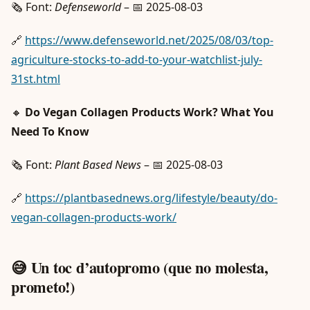
🗞️ Font:
Defenseworld
– 📅 2025-08-03
🔗
https://www.defenseworld.net/2025/08/03/top-
agriculture-stocks-to-add-to-your-watchlist-july-
31st.html
🔸
Do Vegan Collagen Products Work? What You
Need To Know
🗞️ Font:
Plant Based News
– 📅 2025-08-03
🔗
https://plantbasednews.org/lifestyle/beauty/do-
vegan-collagen-products-work/
😅 Un toc d’autopromo (que no molesta,
prometo!)