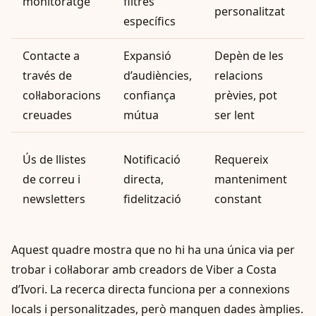
monitoratge
filtres
personalitzat
d
específics
Contacte a
Expansió
Depèn de les
C
través de
d’audiències,
relacions
col·laboracions
confiança
prèvies, pot
creuades
mútua
ser lent
e
C
Ús de llistes
Notificació
Requereix
de correu i
directa,
manteniment
c
newsletters
fidelització
constant
a
Aquest quadre mostra que no hi ha una única via per
trobar i col·laborar amb creadors de Viber a Costa
d’Ivori. La recerca directa funciona per a connexions
locals i personalitzades, però manquen dades àmplies.