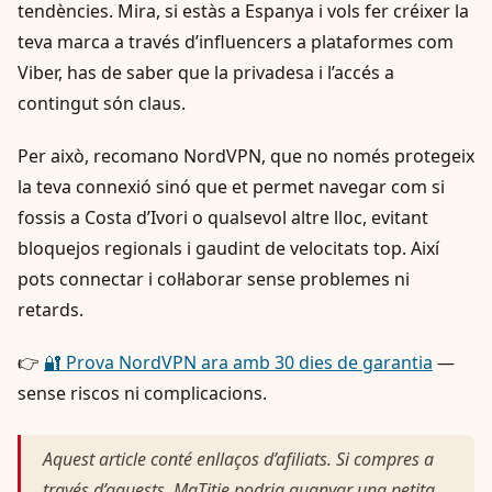
tendències. Mira, si estàs a Espanya i vols fer créixer la
teva marca a través d’influencers a plataformes com
Viber, has de saber que la privadesa i l’accés a
contingut són claus.
Per això, recomano NordVPN, que no només protegeix
la teva connexió sinó que et permet navegar com si
fossis a Costa d’Ivori o qualsevol altre lloc, evitant
bloquejos regionals i gaudint de velocitats top. Així
pots connectar i col·laborar sense problemes ni
retards.
👉
🔐 Prova NordVPN ara amb 30 dies de garantia
—
sense riscos ni complicacions.
Aquest article conté enllaços d’afiliats. Si compres a
través d’aquests, MaTitie podria guanyar una petita