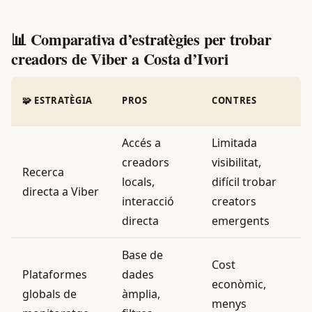
📊 Comparativa d’estratègies per trobar
creadors de Viber a Costa d’Ivori
🧩 ESTRATÈGIA
PROS
CONTRES
P
Accés a
Limitada
creadors
visibilitat,
A
Recerca
locals,
difícil trobar
l
directa a Viber
interacció
creators
a
directa
emergents
Base de
Cost
P
Plataformes
dades
econòmic,
globals de
àmplia,
menys
m