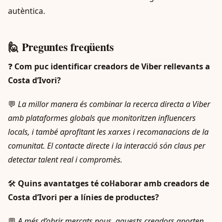
autèntica.
🙋 Preguntes freqüents
❓
Com puc identificar creadors de Viber rellevants a
Costa d’Ivori?
💬
La millor manera és combinar la recerca directa a Viber
amb plataformes globals que monitoritzen influencers
locals, i també aprofitant les xarxes i recomanacions de la
comunitat. El contacte directe i la interacció són claus per
detectar talent real i compromès.
🛠️
Quins avantatges té col·laborar amb creadors de
Costa d’Ivori per a línies de productes?
💬
A més d’obrir mercats nous, aquests creadors aporten