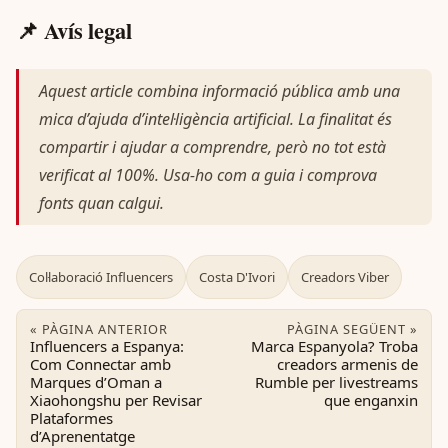
📌 Avís legal
Aquest article combina informació pública amb una
mica d’ajuda d’intel·ligència artificial. La finalitat és
compartir i ajudar a comprendre, però no tot està
verificat al 100%. Usa-ho com a guia i comprova
fonts quan calgui.
Col·laboració Influencers
Costa D'Ivori
Creadors Viber
« PÀGINA ANTERIOR
PÀGINA SEGÜENT »
Influencers a Espanya:
Marca Espanyola? Troba
Com Connectar amb
creadors armenis de
Marques d’Oman a
Rumble per livestreams
Xiaohongshu per Revisar
que enganxin
Plataformes
d’Aprenentatge