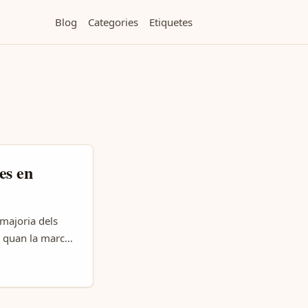
Blog
Categories
Etiquetes
es en
 majoria dels
l quan la marca
gències
order; agències
n com a players
ol dir que hi ha