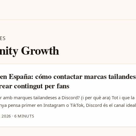
ES
ity Growth
en España: cómo contactar marcas tailandes
rear contingut per fans
r amb marques tailandeses a Discord? (i per què ara) Tot i que la
nya pensa primer en Instagram o TikTok, Discord és el canal idea
tiva, feedback en temps real i contingut exclusiu per fans. Les a
 2026
·
6 MINUTS
n tornat molt proactives amb estratègies de creator-led i cross-b
y, IBEX, AJ Marketing, GVN Marketing i Sphere Agency apareixe
026 (font: llistat d’agències referenciat a la documentació). Això v