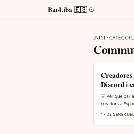
BaoLiba 🇪🇸
INICI
CATEGORI
Commun
Creadores 
Discord i c
💡 Per què parla
creadors a Espa
vol comunitat ac
17 DE GENER DEL
tailandeses s’ha
com Grey Alchem
clau al mercat 2